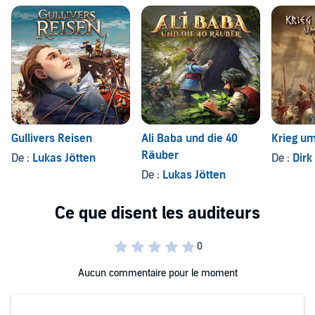
Gullivers Reisen
Ali Baba und die 40
Krieg um
Räuber
De :
Lukas Jötten
De :
Dirk
De :
Lukas Jötten
Aucun commentaire pour le moment