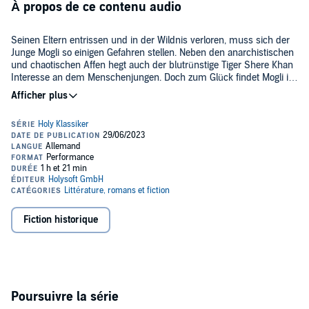
À propos de ce contenu audio
Seinen Eltern entrissen und in der Wildnis verloren, muss sich der
Junge Mogli so einigen Gefahren stellen. Neben den anarchistischen
und chaotischen Affen hegt auch der blutrünstige Tiger Shere Khan
Interesse an dem Menschenjungen. Doch zum Glück findet Mogli im
unbarmherzigen indischen Dschungel auch einige gute Freunde -
©2019 Holysoft GmbH (P)2019 Holysoft GmbH
allen voran natürlich Baloo, den Bären, und Baghira, den Puma...
Eine nicht ganz so kindliche Interpretation des Klassikers von
Rudyard Kipling.
Fiction historique
Poursuivre la série