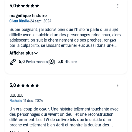
magnifique histoire
Super poignant, j'ai adoré! bien que l'histoire parle d'un sujet
difficile avec le suicide d'un des personnages principaux, alors
adolescent, on suit le cheminement de ses proches, rongés
par la culpabilité, se laissant entraîner eux aussi dans une
spirale infernale, avant de faire face à leurs démons, petit à
petit. Acceptation et dépassement de soi, rédemption, pardon,
amour. Le chemin est long pour ces personnages mais
tellement bien raconté et interprété, avec de l'humour par
moment également. Ce livre m'a profondément touché. c'était
très beau. les personnages sont très attachants. merci
❤️‍🔥❤️‍🔥❤️‍🔥
Un vrai coup de cœur. Une histoire tellement touchante avec
des personnages qui vivent un deuil et une reconstruction
différemment. Les TW de ce livre tels que le suicide d’un
proche est tellement bien écrit et montre la douleur des
personnages qui ressentent cet impuissance envers cet acte