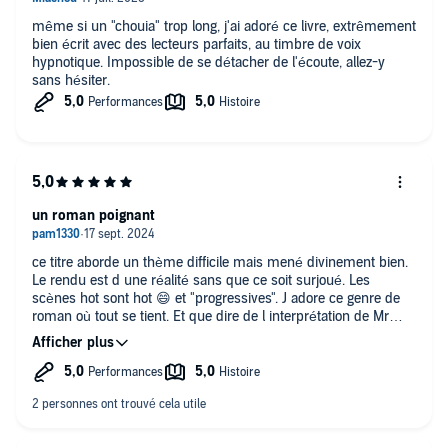
même si un "chouia" trop long, j'ai adoré ce livre, extrêmement
bien écrit avec des lecteurs parfaits, au timbre de voix
hypnotique. Impossible de se détacher de l'écoute, allez-y
sans hésiter.
un roman poignant
ce titre aborde un thème difficile mais mené divinement bien.
Le rendu est d une réalité sans que ce soit surjoué. Les
scènes hot sont hot 😄 et "progressives". J adore ce genre de
roman où tout se tient. Et que dire de l interprétation de Mr
YEFSAH! du Waouh! comme à chaque fois. Je prends
systématiquement le roman ou le lecteur est Slimane
YEFSAH, le roman est systématiquement bon 😁