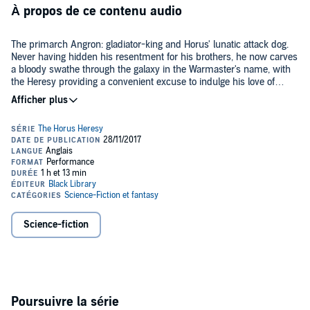
À propos de ce contenu audio
The primarch Angron: gladiator-king and Horus' lunatic attack dog.
Never having hidden his resentment for his brothers, he now carves
a bloody swathe through the galaxy in the Warmaster's name, with
the Heresy providing a convenient excuse to indulge his love of
brutal warfare. When they are tasked with a secretive mission
©2012 Games Workshop Limited (P)2012 Games Workshop Limited
alongside the Word Bearers Legion, the World Eaters' violent
tendencies soon attract the attention of xenos raiders, troubled by
the portents surrounding the primarch's berserk fury and his
ultimate destiny as 'the Blood God's son'....
Science-fiction
Poursuivre la série