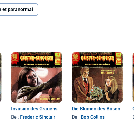
n et paranormal
an Matt, Roland Wolf, Sarah Riedel, Uschi Hugo, Rainer
Hopt, Tino Kießling, Bert Franzke, Helmut Krauss, Arne
an, Erik Albrodt
o Maritim Verlag (P)2019 Romantruhe Audio, under
Invasion des Grauens
Die Blumen des Bösen
De :
Frederic Sinclair
De :
Bob Collins