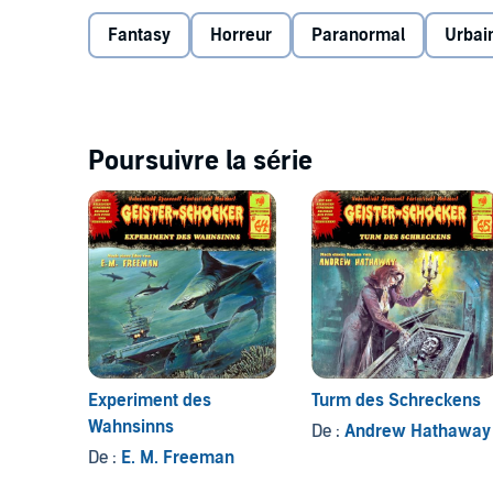
Fantasy
Horreur
Paranormal
Urbai
Vollständige Liste der Sprecher: Martin Kautz, Norm
Gerlach, Hans-Eckart Eckhardt, Maja Maneiro, Anita 
Stephan, Thomas Nero Wolff, Andrea Aust, Michael P
©2019 Romantruhe Audio, under exclusive license t
exclusive license to Maritim Verlag
Poursuivre la série
Experiment des
Turm des Schreckens
Wahnsinns
De :
Andrew Hathaway
De :
E. M. Freeman