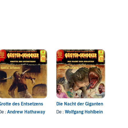
Grotte des Entsetzens
Die Nacht der Giganten
Strand
De :
Andrew Hathaway
De :
Wolfgang Hohlbein
De :
Fr