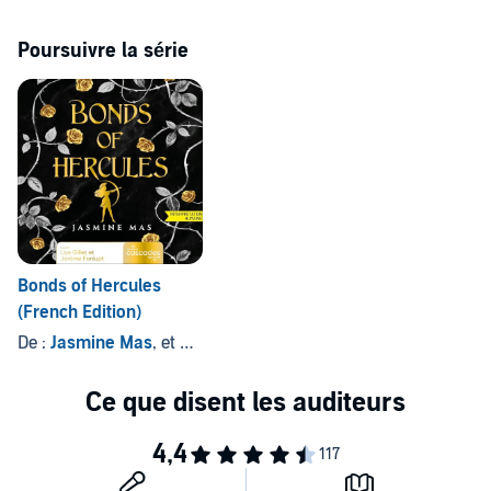
quelqu’un me suit où que j’aille. À moins que je ne sois en train de
pas à qui ils ont affaire. Et ils vont le regretter.
devenir cinglée. Cela dit, j’ai bien peur que l’un n’empêche pas
l’autre…
Poursuivre la série
​​​TROPES :
Morally Gray Alpha Heroes • Harem inversé • Extreme
Enemies to Lovers • War Academy • Gods and Monsters • Strong
female leader • Touch her and die • Élèves & professeurs • Who did
this to you ? • Stalker • Obsessed MMC
©2025 Editions du Seuil, sous la marque Verso (P)2025 Cascades
Bonds of Hercules
(French Edition)
De :
Jasmine Mas
, et autres