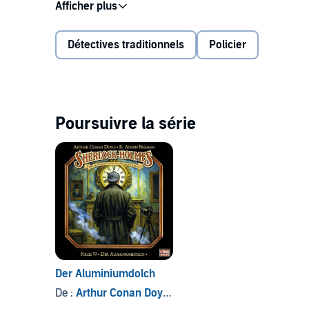
©2026 Titania Medien GmbH (P)2026 Titania Medi
Détectives traditionnels
Policier
Poursuivre la série
Der Aluminiumdolch
De :
Arthur Conan Doyle
, et autres