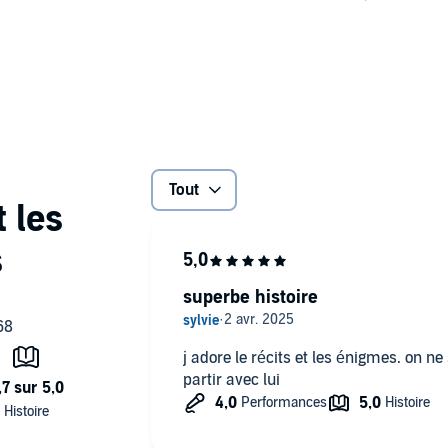
d du précipice.
t le millionnaire trop secret vont devoir montrer les dents
on: faire face ensemble ou s'affronter au risque de tout
Tout
superbe histoire
j adore le récits et les énigmes. on ne sait pas ju
partir avec lui