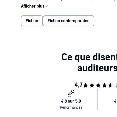
passé de chacun va ressurgir et les emmener au bor
La jeune maman qui a perdu toute confiance en elle e
Fiction
Fiction contemporaine
s'ils veulent s'en sortir. Quelle sera la meilleure opti
détruire irrémédiablement entre eux ?
©2018 Hugo Roman (P)2021 Audible Studios