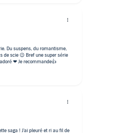
érie. Du suspens, du romantisme,
s de scie 😉 Bref une super série
t passer un super moment. J'ai adoré ❤ Je recommande👍
te saga ! J'ai pleuré et ri au fil de