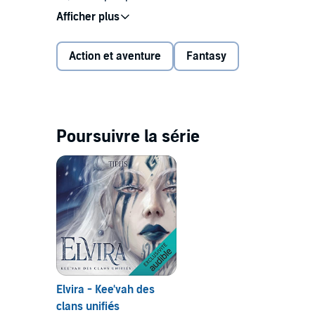
accomplir cette vengeance.
Mais s'il y avait plus ? Si ses cauchemars cherchai
Action et aventure
Fantasy
Des vestiges d'une civilisation oubliée aux légendai
tout en prenant garde de ne pas s'y retrouver piégée,
s'avérer plus lourd que prévu.
Poursuivre la série
©2022 Plume Blanche Editions (P)2022 Audible Stu
Elvira - Kee'vah des
clans unifiés