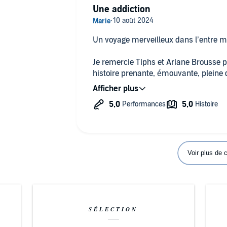
Une addiction
Un voyage merveilleux dans l’entre 
Je remercie Tiphs et Ariane Brousse p
histoire prenante, émouvante, pleine
et une lectrice hors pair qui a su don
personnages qui y habitent
A aucun moment je n’ai vu un défaut à 
l’univers y est si complexe que cela 
incohérences que j’avais pensé trouve
répondent dans ce tome 2
Voir plus de
Bref une histoire qui a réussi à m’emo
mes longues heures de voitures
Merci 🤩
SÉLECTION