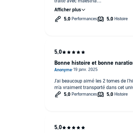
traité avec maestria
et la lectrice est juste parfaite!
Bonne histoire et bonne narati
J'ai beaucoup aimé les 2 tomes de l'his
m'a vraiment transporté dans cet univ