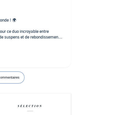
monde ! 🌍
our ce duo incroyable entre
 de suspens et de rebondissements
ner vie à ce monde et les
cette histoire et pourtant,
n’aurait pas été étonnant. Même les
r dans le tome 1 trouvent leurs
 commentaires
uvoir, à rire et à pleurer pendant
SÉLECTION