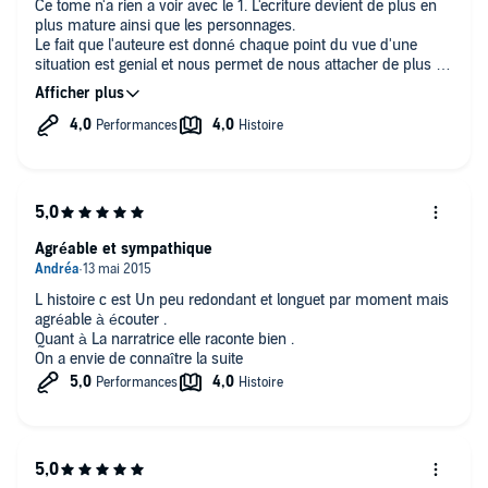
Ce tome n'a rien a voir avec le 1. L'ecriture devient de plus en
plus mature ainsi que les personnages.
Le fait que l'auteure est donné chaque point du vue d'une
situation est genial et nous permet de nous attacher de plus en
plus a Hardin.
Quelque fois Tessa vous enervera par sa naiveté mais ce
roman est prenant et on attend la suite avec impatience.
Il en vaut la peine. Leur passion en vaut la peine. ECOUTEZ
LES
Agréable et sympathique
L histoire c est Un peu redondant et longuet par moment mais
agréable à écouter .
Quant à La narratrice elle raconte bien .
On a envie de connaître la suite