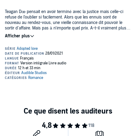
Teagan Dœ pensait en avoir terminé avec la justice mais celle-ci
refuse de l'oublier si facilement. Alors que les ennuis sont de
nouveau au rendez-vous, une vieille connaissance dit pouvoir le
sortir d'affaire. Mais pas à n'importe quel prix. A-t-il vraiment plus à
gagner qu'à perdre s'il accepte le marché ?
De son côté, Elena doit trouver le moyen d'aller de l'avant. Difficile
cependant quand son quotidien lui rappelle chaque seconde ce par
quoi elle est passée. Le futur qu'on trace pour elle la terrifie, mais
est-elle prête aux sacrifices demandés pour se libérer ? Teagan et
Elena devront apprendre à trouver les mots justes pour rester
©2020 Hugo Roman (P)2021 Audible Studios
soudés envers et contre tous. Réunis par leur passé, l'avenir les
portera-t-il dans la même direction ?