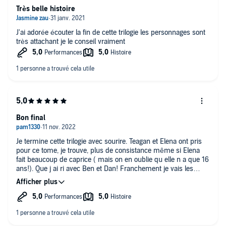
Très belle histoire
J'ai adorée écouter la fin de cette trilogie les personnages sont
très attachant je le conseil vraiment
Bon final
Je termine cette trilogie avec sourire. Teagan et Elena ont pris
pour ce tome, je trouve, plus de consistance même si Elena
fait beaucoup de caprice ( mais on en oublie qu elle n a que 16
ans!). Que j ai ri avec Ben et Dan! Franchement je vais les
regretter 😁.
Le personnage de Teagan m a énormément plus, j ai aimé son
évolution, et je trouve qu avec ce qu il a vécu, réagit justement,
avec ce qu'il est.
Petite ovation pour le discours final d Elena.