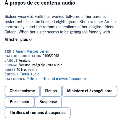
À propos de ce contenu audio
Sixteen-year-old Faith has worked full-time in her parents'
restaurant since she finished eighth grade. She loves her Amish
community - and the romantic attentions of her longtime friend,
Gideon. When her sister seems to be getting too friendly with
Englischers, and her parents are in a buggy accident, Faith wants to
escape into her dream of joining the church and getting married.
But then a local newspaper runs a story about a child named
Adriana who was kidnapped 15 years earlier, and everything Faith
has held true comes into question. Suddenly the community Faith
has known her whole life seems unreal. Can she even trust her own
family? And how will she ever find home again if she no longer
©2017 Ruth Reid (P)2018 Tantor
belongs in the world she knows best?
Christianisme
Fiction
Ministère et évangélisme
Pur et sain
Suspense
Thrillers et romans à suspense