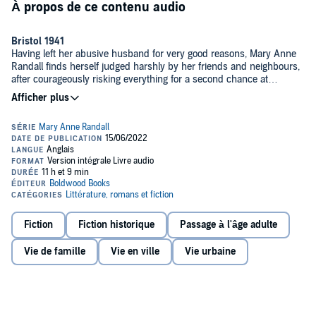
À propos de ce contenu audio
Bristol 1941
Having left her abusive husband for very good reasons, Mary Anne
Randall finds herself judged harshly by her friends and neighbours,
after courageously risking everything for a second chance at
happiness with Michael.
(P)2022 Boldwood Books
With Michael away fighting Mary Anne is less concerned by her
tarnished reputation and focusses on keeping her beloved children
safe. But with the bombs beginning to fall on Bristol, danger is all too
close to home.
Will Mary Anne rise above her tarnished reputation and protect
those she loves from the uncertainty of a world at war?
A sequel to A Wartime Wife.
Praise for Lizzie Lane:
Fiction
Fiction historique
Passage à l'âge adulte
'A gripping saga and a storyline that will keep you hooked' Rosie
Vie de famille
Vie en ville
Vie urbaine
Goodwin
'The Tobacco Girls is another heartwarming tale of love and
friendship and a must-read for all saga fans.' Jean Fullerton