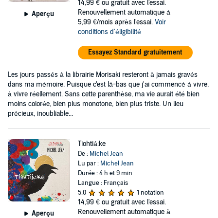
14,99 €
ou gratuit avec l'essai.
Renouvellement automatique à
Aperçu
5,99 €/mois après l'essai.
Voir
conditions d'éligibilité
Essayez Standard gratuitement
Les jours passés à la librairie Morisaki resteront à jamais gravés
dans ma mémoire. Puisque c'est là-bas que j'ai commencé à vivre,
à vivre réellement. Sans cette parenthèse, ma vie aurait été bien
moins colorée, bien plus monotone, bien plus triste. Un lieu
précieux, inoubliable...
Tiohtiá:ke
De :
Michel Jean
Lu par :
Michel Jean
Durée : 4 h et 9 min
Langue : Français
5,0
1 notation
14,99 €
ou gratuit avec l'essai.
Renouvellement automatique à
Aperçu