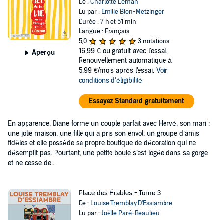
De :
Charlotte Léman
Lu par :
Emilie Blon-Metzinger
Durée : 7 h et 51 min
Langue : Français
5,0
3 notations
16,99 €
ou gratuit avec l'essai.
Aperçu
Renouvellement automatique à
5,99 €/mois après l'essai.
Voir
conditions d'éligibilité
Essayez Standard gratuitement
En apparence, Diane forme un couple parfait avec Hervé, son mari :
une jolie maison, une fille qui a pris son envol, un groupe d’amis
fidèles et elle possède sa propre boutique de décoration qui ne
désemplit pas. Pourtant, une petite boule s’est logée dans sa gorge
et ne cesse de...
Place des Érables - Tome 3
De :
Louise Tremblay D'Essiambre
Lu par :
Joëlle Paré-Beaulieu