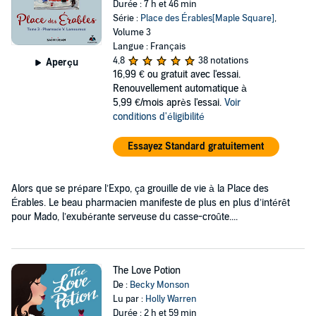
Durée : 7 h et 46 min
Série :
Place des Érables[Maple Square]
,
Volume 3
Langue : Français
4,8
38 notations
Aperçu
16,99 €
ou gratuit avec l'essai.
Renouvellement automatique à
5,99 €/mois après l'essai.
Voir
conditions d'éligibilité
Essayez Standard gratuitement
Alors que se prépare l’Expo, ça grouille de vie à la Place des
Érables. Le beau pharmacien manifeste de plus en plus d’intérêt
pour Mado, l’exubérante serveuse du casse-croûte....
The Love Potion
De :
Becky Monson
Lu par :
Holly Warren
Durée : 2 h et 59 min