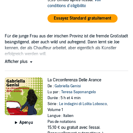
conditions d'éligibilité
Essayez Standard gratuitement
Für die junge Frau aus der irischen Provinz ist die fremde Großstadt
beängstigend, aber auch wild und aufregend. Dann lernt sie Joe
kennen, der als Chauffeur arbeitet, aber eigentlich als Künstler
erfolgreich werden will.
Afficher plus
La Circonferenza Delle Arance
De :
Gabriella Genisi
Lu par :
Teresa Saponangelo
Durée : 5 h et 4 min
Série :
Le indagini di Lolita Lobosco
,
Volume 1
Langue : Italien
Pas de notations
Aperçu
15,10 €
ou gratuit avec l'essai.