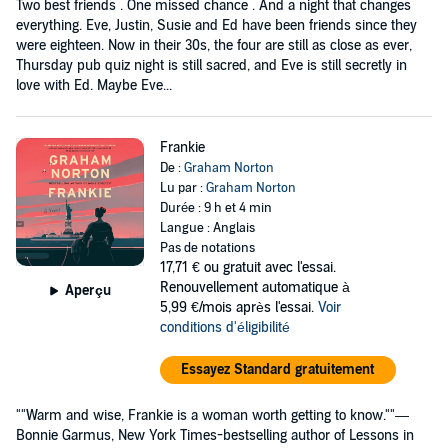
Two best friends . One missed chance . And a night that changes
everything. Eve, Justin, Susie and Ed have been friends since they
were eighteen. Now in their 30s, the four are still as close as ever,
Thursday pub quiz night is still sacred, and Eve is still secretly in
love with Ed. Maybe Eve...
Frankie
De :
Graham Norton
Lu par :
Graham Norton
Durée : 9 h et 4 min
Langue : Anglais
Pas de notations
17,71 €
ou gratuit avec l'essai.
Renouvellement automatique à
Aperçu
5,99 €/mois après l'essai.
Voir
conditions d'éligibilité
Essayez Standard gratuitement
""Warm and wise, Frankie is a woman worth getting to know.""—
Bonnie Garmus, New York Times-bestselling author of Lessons in