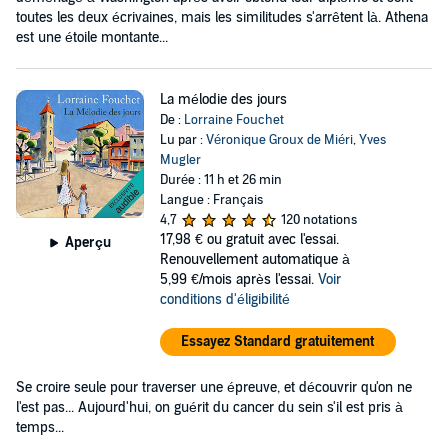
toutes les deux écrivaines, mais les similitudes s'arrêtent là. Athena
est une étoile montante...
La mélodie des jours
De :
Lorraine Fouchet
Lu par :
Véronique Groux de Miéri
,
Yves
Mugler
Durée : 11 h et 26 min
Langue : Français
4,7
120 notations
17,98 €
ou gratuit avec l'essai.
Aperçu
Renouvellement automatique à
5,99 €/mois après l'essai.
Voir
conditions d'éligibilité
Essayez Standard gratuitement
Se croire seule pour traverser une épreuve, et découvrir qu'on ne
l'est pas... Aujourd'hui, on guérit du cancer du sein s'il est pris à
temps...