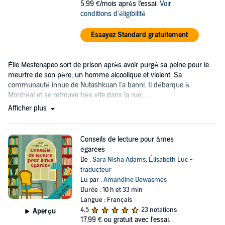
5,99 €/mois après l'essai.
Voir
conditions d'éligibilité
Essayez Standard gratuitement
Élie Mestenapeo sort de prison après avoir purgé sa peine pour le
meurtre de son père, un homme alcoolique et violent. Sa
communauté innue de Nutashkuan l'a banni. Il débarque à
Montréal et se retrouve très vite dans la rue....
Afficher plus
Conseils de lecture pour âmes
égarées
De :
Sara Nisha Adams
,
Élisabeth Luc -
traducteur
Lu par :
Amandine Dewasmes
Durée : 10 h et 33 min
Langue : Français
4,5
23 notations
Aperçu
17,99 €
ou gratuit avec l'essai.