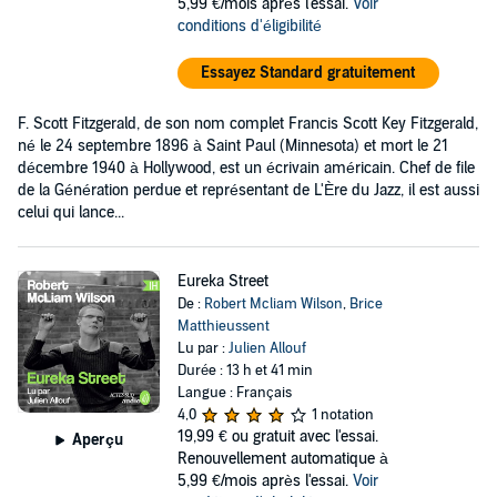
5,99 €/mois après l'essai.
Voir
conditions d'éligibilité
Essayez Standard gratuitement
F. Scott Fitzgerald, de son nom complet Francis Scott Key Fitzgerald,
né le 24 septembre 1896 à Saint Paul (Minnesota) et mort le 21
décembre 1940 à Hollywood, est un écrivain américain. Chef de file
de la Génération perdue et représentant de L'Ère du Jazz, il est aussi
celui qui lance...
Eureka Street
De :
Robert Mcliam Wilson
,
Brice
Matthieussent
Lu par :
Julien Allouf
Durée : 13 h et 41 min
Langue : Français
4,0
1 notation
19,99 €
ou gratuit avec l'essai.
Aperçu
Renouvellement automatique à
5,99 €/mois après l'essai.
Voir