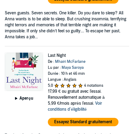
Seven guests. Seven secrets. One killer. Do you dare to sleep? All
Anna wants is to be able to sleep. But crushing insomnia, terrifying
night terrors and memories of that terrible night are making it
impossible. If only she didn’t feel so guilty.... To escape her past,
Anna takes a job...
Last Night
De :
Mhairi McFarlane
Lu par :
Maya Saroya
Durée : 10 h et 46 min
Langue : Anglais
5,0
4 notations
17,99 €
ou gratuit avec l'essai.
Renouvellement automatique à
Aperçu
5,99 €/mois après l'essai.
Voir
conditions d'éligibilité
Essayez Standard gratuitement