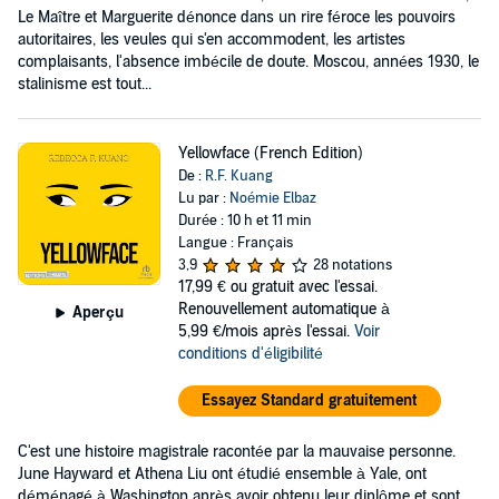
Le Maître et Marguerite dénonce dans un rire féroce les pouvoirs
autoritaires, les veules qui s'en accommodent, les artistes
complaisants, l'absence imbécile de doute. Moscou, années 1930, le
stalinisme est tout...
Yellowface (French Edition)
De :
R.F. Kuang
Lu par :
Noémie Elbaz
Durée : 10 h et 11 min
Langue : Français
3,9
28 notations
17,99 €
ou gratuit avec l'essai.
Renouvellement automatique à
Aperçu
5,99 €/mois après l'essai.
Voir
conditions d'éligibilité
Essayez Standard gratuitement
C'est une histoire magistrale racontée par la mauvaise personne.
June Hayward et Athena Liu ont étudié ensemble à Yale, ont
déménagé à Washington après avoir obtenu leur diplôme et sont