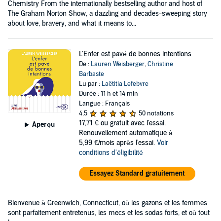
Chemistry From the internationally bestselling author and host of
The Graham Norton Show, a dazzling and decades-sweeping story
about love, bravery, and what it means to...
L'Enfer est pavé de bonnes intentions
De :
Lauren Weisberger
,
Christine
Barbaste
Lu par :
Laëtitia Lefebvre
Durée : 11 h et 14 min
Langue : Français
4,5
50 notations
17,71 €
ou gratuit avec l'essai.
Aperçu
Renouvellement automatique à
5,99 €/mois après l'essai.
Voir
conditions d'éligibilité
Essayez Standard gratuitement
Bienvenue à Greenwich, Connecticut, où les gazons et les femmes
sont parfaitement entretenus, les mecs et les sodas forts, et où tout