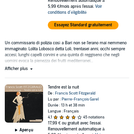
Renouvellement automatique à
5,99 €/mois après l'essai.
Voir
conditions d'éligibilité
Essayez Standard gratuitement
Un commissario di polizia così a Bari non se l'erano mai nemmeno
immaginato: Lolita Lobosco detta Lolì, trentasei anni, occhi sempre
accesi, lunghi capelli corvini e una quinta di reggiseno che negli
uomini evoca la pienezza dei frutti mediterranei...
Afficher plus
Tendre est la nuit
De :
Francis Scott Fitzgerald
Lu par :
Pierre-François Garel
Durée : 13 h et 38 min
Langue : Français
4,1
45 notations
17,99 €
ou gratuit avec l'essai.
Renouvellement automatique à
Aperçu