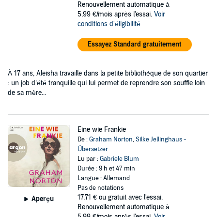
Renouvellement automatique à
5,99 €/mois après l'essai.
Voir
conditions d'éligibilité
Essayez Standard gratuitement
À 17 ans, Aleisha travaille dans la petite bibliothèque de son quartier
: un job d’été tranquille qui lui permet de reprendre son souffle loin
de sa mère...
Eine wie Frankie
De :
Graham Norton
,
Silke Jellinghaus -
Übersetzer
Lu par :
Gabriele Blum
Durée : 9 h et 47 min
Langue : Allemand
Pas de notations
17,71 €
ou gratuit avec l'essai.
Aperçu
Renouvellement automatique à
5,99 €/mois après l'essai.
Voir