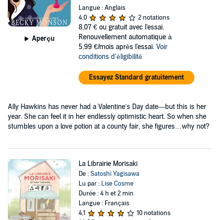
Langue : Anglais
4,0
2 notations
8,07 €
ou gratuit avec l'essai.
Renouvellement automatique à
Aperçu
5,99 €/mois après l'essai.
Voir
conditions d'éligibilité
Essayez Standard gratuitement
Ally Hawkins has never had a Valentine’s Day date—but this is her
year. She can feel it in her endlessly optimistic heart. So when she
stumbles upon a love potion at a county fair, she figures…why not?
La Librairie Morisaki
De :
Satoshi Yagisawa
Lu par :
Lise Cosme
Durée : 4 h et 2 min
Langue : Français
4,1
10 notations