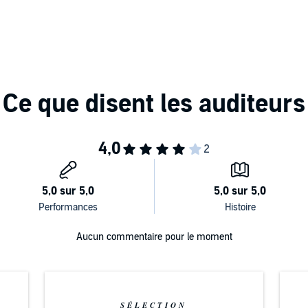
 of at the time of this dramatic ending of World War II.
Aucun commentaire pour le moment
SÉLECTION