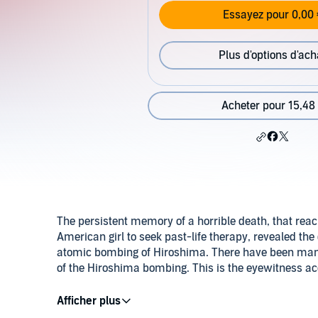
Essayez pour 0,00 
Plus d'options d'ach
Acheter pour 15,48
The persistent memory of a horrible death, that re
American girl to seek past-life therapy, revealed th
atomic bombing of Hiroshima. There have been many s
of the Hiroshima bombing. This is the eyewitness ac
This case revealed startling information about the J