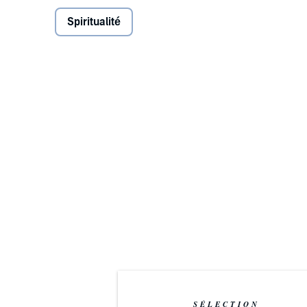
revealed terrible truths that the public was not aware
Spiritualité
©1993 Dolores Cannon (P)2019 Dolores Cannon
SÉLECTION