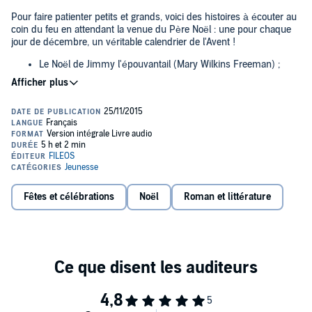
Pour faire patienter petits et grands, voici des histoires à écouter au
coin du feu en attendant la venue du Père Noël : une pour chaque
jour de décembre, un véritable calendrier de l'Avent !
Le Noël de Jimmy l'épouvantail (Mary Wilkins Freeman) ;
La fée de Noël de Strasbourg (Joseph Stirling Coyne) ;
Le Noël de Lapinou (Lyman Frank Baum) ;
Noël tous les jours (William Dean Howells) ;
La petite fille aux allumettes (Hans Christian Andersen) ;
Quand Johnny Grillon vit le Père Noël (Johnny Gruelle) ;
Lorsque vous achetez ce titre, le fichier PDF qui l'accompagne sera
disponible dans votre confirmation d'achat envoyée par mail ainsi
Fêtes et célébrations
Noël
Roman et littérature
Joyeux Noël, Père Fouettard ! (Erik Bjork) ;
que dans votre bibliothèque, depuis votre ordinateur.©2015 Erik
Bjork (P)2015 Erik Bjork
Le sapin (Hans Christian Andersen) ;
Le bonhomme de neige (Hans Christian Andersen) ;
L'enlèvement du Père Noël (Lyman Frank Baum) ;
La lettre au Père Noël ;
Le Noël de Paulina (Anna Robinson) ;