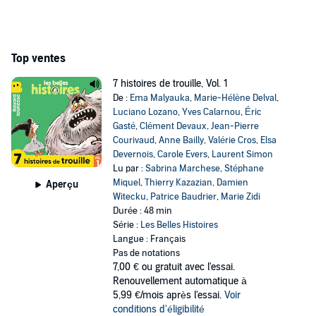
Top ventes
7 histoires de trouille, Vol. 1
De :
Ema Malyauka
,
Marie-Hélène Delval
,
Luciano Lozano
,
Yves Calarnou
,
Éric
Gasté
,
Clément Devaux
,
Jean-Pierre
Courivaud
,
Anne Bailly
,
Valérie Cros
,
Elsa
Devernois
,
Carole Evers
,
Laurent Simon
Lu par :
Sabrina Marchese
,
Stéphane
Miquel
,
Thierry Kazazian
,
Damien
Aperçu
Witecku
,
Patrice Baudrier
,
Marie Zidi
Durée : 48 min
Série :
Les Belles Histoires
Langue : Français
Pas de notations
7,00 €
ou gratuit avec l'essai.
Renouvellement automatique à
5,99 €/mois après l'essai.
Voir
conditions d'éligibilité