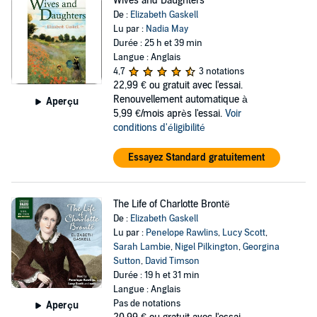
Wives and Daughters
De :
Elizabeth Gaskell
Lu par :
Nadia May
Durée : 25 h et 39 min
Langue : Anglais
4,7
3 notations
22,99 €
ou gratuit avec l'essai.
Renouvellement automatique à
Aperçu
5,99 €/mois après l'essai.
Voir
conditions d'éligibilité
Essayez Standard gratuitement
The Life of Charlotte Brontë
De :
Elizabeth Gaskell
Lu par :
Penelope Rawlins
,
Lucy Scott
,
Sarah Lambie
,
Nigel Pilkington
,
Georgina
Sutton
,
David Timson
Durée : 19 h et 31 min
Langue : Anglais
Pas de notations
Aperçu