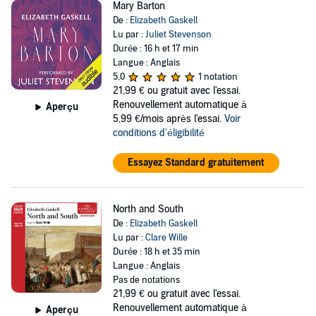
Mary Barton
De :
Elizabeth Gaskell
Lu par :
Juliet Stevenson
Durée : 16 h et 17 min
Langue : Anglais
5,0
1 notation
21,99 €
ou gratuit avec l'essai.
Renouvellement automatique à
Aperçu
5,99 €/mois après l'essai.
Voir
conditions d'éligibilité
Essayez Standard gratuitement
North and South
De :
Elizabeth Gaskell
Lu par :
Clare Wille
Durée : 18 h et 35 min
Langue : Anglais
Pas de notations
21,99 €
ou gratuit avec l'essai.
Renouvellement automatique à
Aperçu