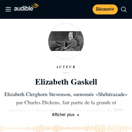
Découvrir
AUTEUR
Elizabeth Gaskell
Elizabeth Clerghorn Stevenson, surnomée «Shéhérazade»
par Charles Dickens, fait partie de la grande et
talentueuse cohorte des romancières anglaises du XIXe
Afficher plus
siècle, aux côtés de Jane Austen, Charlotte, Emily et
Anne Brontë et George Eliot. Une fois qu’ils l’ont