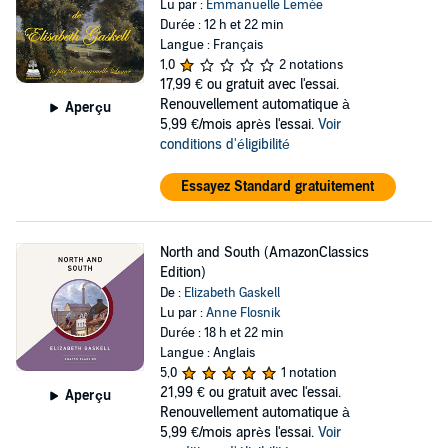
Lu par :
Emmanuelle Lemée
Durée : 12 h et 22 min
Langue : Français
1,0
2 notations
17,99 €
ou gratuit avec l'essai.
Renouvellement automatique à
Aperçu
5,99 €/mois après l'essai.
Voir
conditions d'éligibilité
Essayez Standard gratuitement
North and South (AmazonClassics
Edition)
De :
Elizabeth Gaskell
Lu par :
Anne Flosnik
Durée : 18 h et 22 min
Langue : Anglais
5,0
1 notation
21,99 €
ou gratuit avec l'essai.
Aperçu
Renouvellement automatique à
5,99 €/mois après l'essai.
Voir