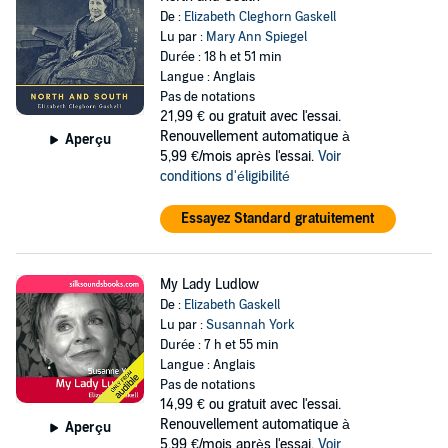
De :
Elizabeth Cleghorn Gaskell
Lu par :
Mary Ann Spiegel
Durée : 18 h et 51 min
Langue : Anglais
Pas de notations
21,99 €
ou gratuit avec l'essai.
Renouvellement automatique à
Aperçu
5,99 €/mois après l'essai.
Voir
conditions d'éligibilité
Essayez Standard gratuitement
My Lady Ludlow
De :
Elizabeth Gaskell
Lu par :
Susannah York
Durée : 7 h et 55 min
Langue : Anglais
Pas de notations
14,99 €
ou gratuit avec l'essai.
Renouvellement automatique à
Aperçu
5,99 €/mois après l'essai.
Voir