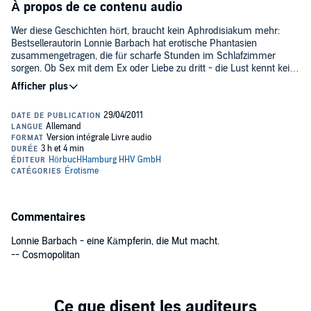
À propos de ce contenu audio
Wer diese Geschichten hört, braucht kein Aphrodisiakum mehr:
Bestsellerautorin Lonnie Barbach hat erotische Phantasien
zusammengetragen, die für scharfe Stunden im Schlafzimmer
sorgen. Ob Sex mit dem Ex oder Liebe zu dritt - die Lust kennt keine
Grenzen. Tauchen Sie ein in die Welt der geheimen Leidenschaften
und erfahren Sie, wovon ihr Partner nachts wirklich träumt...
Wir weisen dich darauf hin, dass dieser Titel nicht für dich
geeignet ist, wenn du unter 18 Jahre alt bist.
©1994 Lonnie
Barbach (P)2007 Ullstein Buchverlage GmbH, Berlin
Commentaires
Lonnie Barbach - eine Kämpferin, die Mut macht.
-- Cosmopolitan