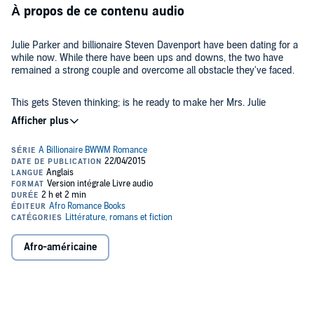
À propos de ce contenu audio
Julie Parker and billionaire Steven Davenport have been dating for a
while now. While there have been ups and downs, the two have
remained a strong couple and overcome all obstacle they've faced.
This gets Steven thinking; is he ready to make her Mrs. Julie
Davenport? He certainly is, and he's going to make a big deal out of
it!
Join Steven and he prepares to ask his Nubian queen the most
important question she's ever likely to hear. This is the tale of a
couple who will do anything for each other.
Brought to you by author J A Fielding; please listen only if you're over
18 and enjoy sizzling, passionate romance and sex scenes.
Afro-américaine
©2014 J A Fielding (P)2015 J A Fielding