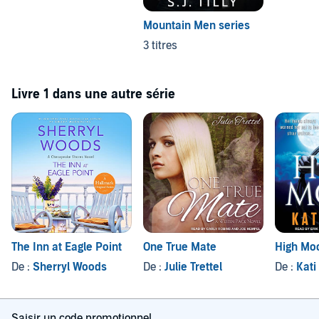
Mountain Men series
3 titres
Livre 1 dans une autre série
The Inn at Eagle Point
One True Mate
High Mo
De :
Sherryl Woods
De :
Julie Trettel
De :
Kati
Saisir un code promotionnel