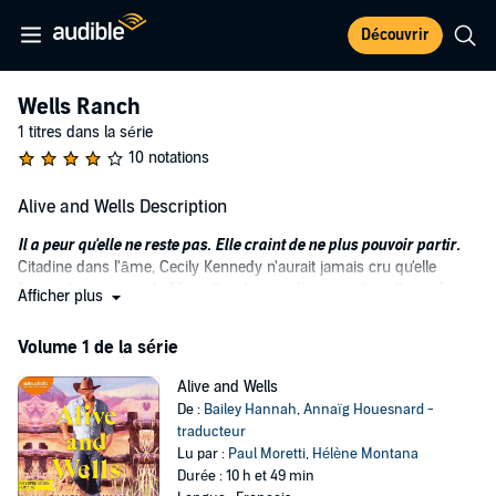
Découvrir
Wells Ranch
1 titres dans la série
10 notations
Alive and Wells Description
Il a peur qu'elle ne reste pas. Elle craint de ne plus pouvoir partir.
Citadine dans l'âme, Cecily Kennedy n'aurait jamais cru qu'elle
finirait dans un ranch. Mais elle a besoin d'un travail, et d'un refuge
Afficher plus
pour échapper au mari violent qui sera bientôt son ex. Si seulement
son nouveau patron, Austin Wells, pouvait décider une bonne fois
Volume 1 de la série
pour toutes s'il la déteste ou s'il la désire…
Son regard éveille en elle des sentiments qu'elle n'avait pas
Alive and Wells
éprouvés depuis des années. Mais se jeter dans les bras de son
De :
Bailey Hannah
,
Annaïg Houesnard -
beau patron revêche pour échapper à ceux de son ex comporte des
traducteur
risques qu'elle n'est pas prête à prendre.
Lu par :
Paul Moretti
,
Hélène Montana
Austin est un rancher bourru et pragmatique, qui regrette
Durée : 10 h et 49 min
amèrement d'avoir laissé sa cuisinière embaucher elle-même une