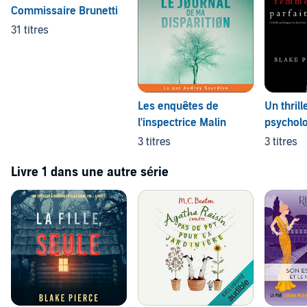
Commissaire Brunetti
31 titres
Les enquêtes de
Un thrill
l'inspectrice Malin
psychol
Jessie H
3 titres
3 titres
Livre 1 dans une autre série