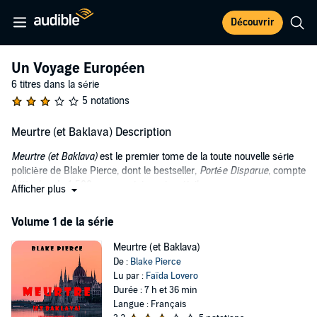
Découvrir
Un Voyage Européen
6 titres dans la série
5 notations
Meurtre (et Baklava) Description
Meurtre (et Baklava)
est le premier tome de la toute nouvelle série
policière de Blake Pierce, dont le bestseller,
Portée Disparue
, compte
déjà plus de 1 500 commentaires cinq étoiles.
Afficher plus
London Rose, 33 ans, réalise, lorsque son petit ami de longue date la
Volume 1 de la série
demande en mariage, qu'un avenir des plus prévisible, qu'une vie
dénuée de passion et digne d'un long fleuve tranquille l'attend. Elle
Meurtre (et Baklava)
perd les pédales et s'enfuit - accepte un emploi outre Atlantique,
De :
Blake Pierce
guide touristique sur un bateau de croisière européen haut de
Lu par :
Faïda Lovero
gamme, avec escales quotidiennes dans un pays différent. London
Durée : 7 h et 36 min
rêve d'une vie plus romantique, authentique et passionnante,
Langue : Français
ailleurs, quelque part.