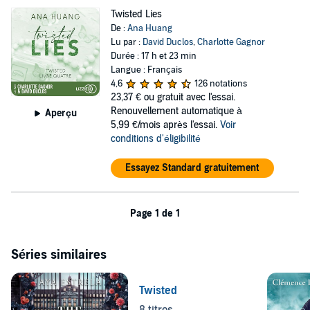
Twisted Lies
De :
Ana Huang
Lu par :
David Duclos
,
Charlotte Gagnor
Durée : 17 h et 23 min
Langue : Français
4,6
126 notations
23,37 €
ou gratuit avec l'essai.
Renouvellement automatique à
Aperçu
5,99 €/mois après l'essai.
Voir
conditions d'éligibilité
Essayez Standard gratuitement
Page 1 de 1
Séries similaires
Twisted