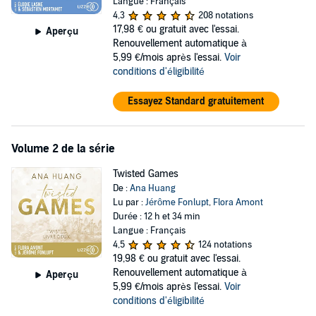
Langue : Français
4,3
208 notations
17,98 €
ou gratuit avec l'essai.
Aperçu
Renouvellement automatique à
5,99 €/mois après l'essai.
Voir
conditions d'éligibilité
Essayez Standard gratuitement
Volume 2 de la série
Twisted Games
De :
Ana Huang
Lu par :
Jérôme Fonlupt
,
Flora Amont
Durée : 12 h et 34 min
Langue : Français
4,5
124 notations
19,98 €
ou gratuit avec l'essai.
Renouvellement automatique à
Aperçu
5,99 €/mois après l'essai.
Voir
conditions d'éligibilité