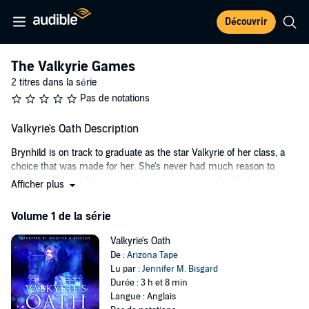
Découvrir
The Valkyrie Games
2 titres dans la série
Pas de notations
Valkyrie's Oath Description
Brynhild is on track to graduate as the star Valkyrie of her class, a
choice that was made for her. She's never had much reason to
rebel, until a new Banshee teacher starts at the Afterlife Academy
Afficher plus
and shows her a glimpse of a different life.
Volume 1 de la série
Valkyrie's Oath
is the first paranormal book in The Heir of the East
duology and is set in the Afterlife Academy. The earlier, shorter
Valkyrie's Oath
version was previously titled
Valkyrie's Chaos
and was part of the
De :
Arizona Tape
Magic and Mayhem anthology.
Lu par :
Jennifer M. Bisgard
©2019 Arizona Tape (P)2020 Arizona Tape
Durée : 3 h et 8 min
Langue : Anglais