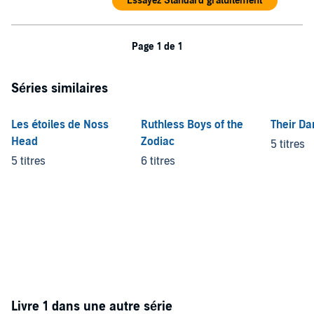
Essayez Standard gratuitement
Page 1 de 1
Séries similaires
Les étoiles de Noss
Ruthless Boys of the
Their Da
Head
Zodiac
5 titres
5 titres
6 titres
Livre 1 dans une autre série