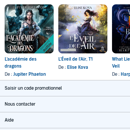
L'académie des
L'Éveil de l'Air, T1
What Lie
dragons
Veil
De :
Elise Kova
De :
Jupiter Phaeton
De :
Harp
Saisir un code promotionnel
Nous contacter
Aide