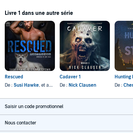
Livre 1 dans une autre série
Rescued
Cadaver 1
Hunting 
De :
Susi Hawke
, et autres
De :
Nick Clausen
De :
Cher
Saisir un code promotionnel
Nous contacter