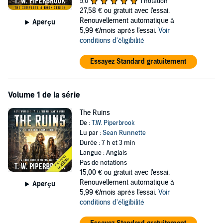
5,0
1 notation
The complete Ruins series - all in this one, special edition
27,58 €
ou gratuit avec l'essai.
Renouvellement automatique à
Aperçu
©2020 Post Script Publishing (P)2020 Post Script Publishing
5,99 €/mois après l'essai.
Voir
conditions d'éligibilité
Essayez Standard gratuitement
Volume 1 de la série
The Ruins
De :
T.W. Piperbrook
Lu par :
Sean Runnette
Durée : 7 h et 3 min
Langue : Anglais
Pas de notations
15,00 €
ou gratuit avec l'essai.
Renouvellement automatique à
Aperçu
5,99 €/mois après l'essai.
Voir
conditions d'éligibilité