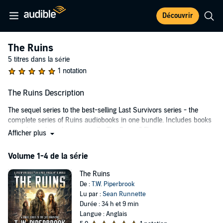
Découvrir
The Ruins
5 titres dans la série
1 notation
The Ruins Description
The sequel series to the best-selling Last Survivors series - the
complete series of Ruins audiobooks in one bundle. Includes books
one - four, plus a bonus novella
The Ruins 2.5
!
Afficher plus
Danger Lurks in the Ruins
Volume 1-4 de la série
Three survivors travel the ruins of a collapsed society, sifting through
the rusted relics of the Ancients' civilization as they search for a
The Ruins
better future, hoping to escape the horrors of the past. But among
De :
T.W. Piperbrook
those treasures lurks danger.
Lu par :
Sean Runnette
Durée : 34 h et 9 min
And what they discover might be worse than what they left behind.
Langue : Anglais