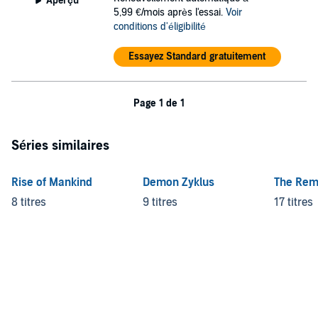
Aperçu
5,99 €/mois après l'essai.
Voir
conditions d'éligibilité
Essayez Standard gratuitement
Page 1 de 1
Séries similaires
Rise of Mankind
Demon Zyklus
The Rem
8 titres
9 titres
17 titres