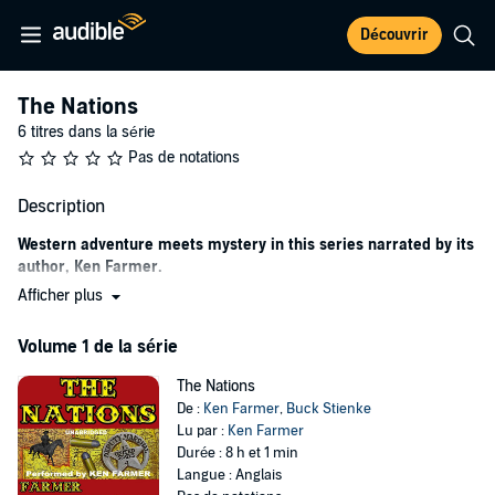
Découvrir
The Nations
6 titres dans la série
Pas de notations
Description
Western adventure meets mystery in this series narrated by its
author, Ken Farmer.
Afficher plus
In the late 1880s, “The Nations”, aka “Robber’s Roost” and “No-
Volume 1 de la série
Man’s Land”, was regarded as the bloodiest and most dangerous
place in the world. Policing this territory is the job of Marshal Bass
The Nations
Reeves, the first black US deputy marshal west of the Mississippi.
De :
Ken Farmer
,
Buck Stienke
His posse includes the Lighthorsemen, a force of tribal police.
Lu par :
Ken Farmer
Marshal Reeves and the Indians band together to confront rustlers,
Durée : 8 h et 1 min
outlaws, and other bad guys.
Langue : Anglais