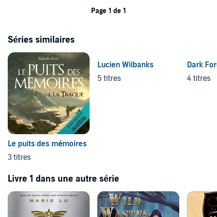
Page 1 de 1
Séries similaires
Lucien Wilbanks
Dark Fo
5 titres
4 titres
Le puits des mémoires
3 titres
Livre 1 dans une autre série