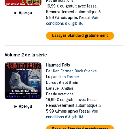
Pas de notations
Ken Farmer’s western adventure series is rich with cowboy wit and
16,99 €
ou gratuit avec l'essai.
wisdom, fast-paced action, danger, and historical characters,
Renouvellement automatique à
Aperçu
including Judge Isaac Parker, the “Hanging Judge” who famously
5,99 €/mois après l'essai.
Voir
declared, “If they will not respect the law, then by God, we will make
conditions d'éligibilité
them fear it.” Donning the cowboy hat of narrator, series author Ken
Farmer captures the raucousness and danger, from the sounds of
Essayez Standard gratuitement
hard drinking to the pain of medical treatment without anesthesia to
the terrorizing force of gangs of outlaws. His performance brings a
sense of wry humor and adventure to it all.
Volume 2 de la série
Haunted Falls
The series debut novel,
The Nations
, won the Laramie Award for
De :
Ken Farmer
,
Buck Stienke
Classic Western.
Lu par :
Ken Farmer
Durée : 9 h et 8 min
Langue : Anglais
Pas de notations
16,99 €
ou gratuit avec l'essai.
Renouvellement automatique à
Aperçu
5,99 €/mois après l'essai.
Voir
conditions d'éligibilité