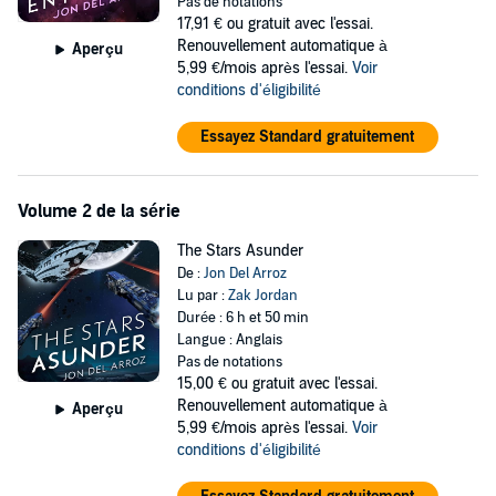
galaxy has ever seen. Sean’s work leads him to his most dangerous
Pas de notations
assignment yet—into the heart of Aryshan territory as a spy.
17,91 €
ou gratuit avec l'essai.
Renouvellement automatique à
Aperçu
Meanwhile, Aryshan Commander Tamar is being groomed by the
5,99 €/mois après l'essai.
Voir
Ruling Committee to one day assume leadership of her people. First,
conditions d'éligibilité
she needs to prove herself in warship command. As tensions
increase with Earth, Tamar finds herself increasingly isolated as one
Essayez Standard gratuitement
of the few in opposition to the war. Her troubles deepen when she
comes face-to-face with a new member of her crew, the most
intriguing man she’s ever encountered.
Volume 2 de la série
©2018 Jonathan Del Arroz (P)2023 Jonathan Del Arroz
The Stars Asunder
De :
Jon Del Arroz
Lu par :
Zak Jordan
Durée : 6 h et 50 min
Langue : Anglais
Pas de notations
15,00 €
ou gratuit avec l'essai.
Renouvellement automatique à
Aperçu
5,99 €/mois après l'essai.
Voir
conditions d'éligibilité