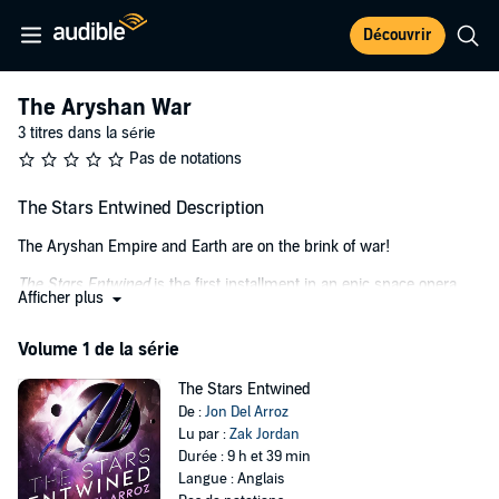
Découvrir
The Aryshan War
3 titres dans la série
Pas de notations
The Stars Entwined Description
The Aryshan Empire and Earth are on the brink of war!
The Stars Entwined
is the first installment in an epic space opera
Afficher plus
series by multiple award-nominated science-fiction writer Jon Del
Arroz. If you like
Old Man’s War
by John Scalzi or
Rogue World
by B.V.
Volume 1 de la série
Larson, then you’ll love this epic adventure with action, intrigue, and
an escalating interstellar war between galactic civilizations.
The Stars Entwined
After several recent attacks along the border of Aryshan space,
De :
Jon Del Arroz
internal affairs agent Sean Barrows is brought to Palmer Station to
Lu par :
Zak Jordan
ensure the Interplanetary Navy’s on the right track in their terrorism
Durée : 9 h et 39 min
investigations. What he discovers could lead to the biggest war the
Langue : Anglais