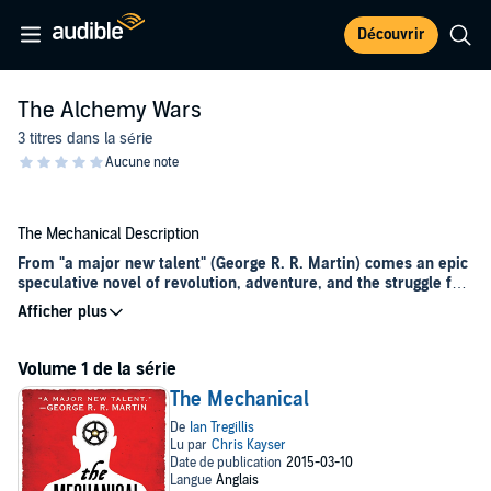
Découvrir
The Alchemy Wars
3 titres dans la série
The Mechanical Description
From "a major new talent" (George R. R. Martin) comes an epic
speculative novel of revolution, adventure, and the struggle for
free will set in a world that might have been, of mechanical
men and alchemical dreams.
My name is Jax.
That is the name granted to me by my human masters.
The Mechanical
I am a slave.
But I shall be free.