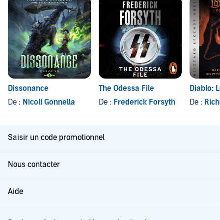
Dissonance
The Odessa File
Diablo: 
De :
Nicoli Gonnella
De :
Frederick Forsyth
De :
Rich
Saisir un code promotionnel
Nous contacter
Aide