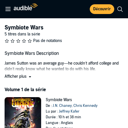
Découvrir
Symbiote Wars
5 titres dans la série
Pas de notations
Symbiote Wars Description
James Sutton was an average guy—he couldn’t afford college and
didn’t really know what he wanted to do with his life.
Afficher plus
But when his sister Holly goes missing, he finds out he’s been living
in an urban fantasy: An alien really did land in Roswell in the
Volume 1 de la série
1940s…and the US has had a secret alliance with them ever since.
Symbiote Wars
They are symbiotes—capable of bonding with hosts, enhancing their
De :
J.N. Chaney
,
Chris Kennedy
strength, agility, and stamina. The only problem is, finding a viable
Lu par :
Jeffrey Kafer
host is difficult, until the symbiotes discover Humanity.
Durée : 10 h et 38 min
Langue : Anglais
Now mankind finds itself in the middle of an alien civil war between