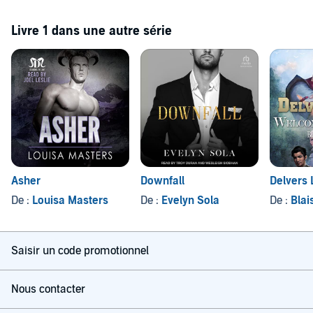
Livre 1 dans une autre série
Asher
Downfall
Delvers 
De :
Louisa Masters
De :
Evelyn Sola
De :
Blai
Saisir un code promotionnel
Nous contacter