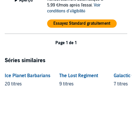
Aperçu
5,99 €/mois après l'essai.
Voir
conditions d'éligibilité
Essayez Standard gratuitement
Page 1 de 1
Séries similaires
Ice Planet Barbarians
The Lost Regiment
Galactic
20 titres
9 titres
7 titres