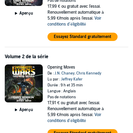
Pas de notations
two symbiote factions—those who would be our allies…and those
17,99 €
ou gratuit avec l'essai.
who would subjugate us into slavery.
Renouvellement automatique à
Aperçu
5,99 €/mois après l'essai.
Voir
©2024 Variant Publications (P)2024 Variant Publications
conditions d'éligibilité
Essayez Standard gratuitement
Volume 2 de la série
Opening Moves
De :
J.N. Chaney
,
Chris Kennedy
Lu par :
Jeffrey Kafer
Durée : 9 h et 35 min
Langue : Anglais
Pas de notations
17,91 €
ou gratuit avec l'essai.
Renouvellement automatique à
Aperçu
5,99 €/mois après l'essai.
Voir
conditions d'éligibilité