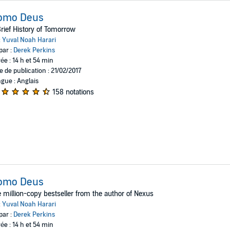
omo Deus
rief History of Tomorrow
:
Yuval Noah Harari
par :
Derek Perkins
ée : 14 h et 54 min
e de publication : 21/02/2017
gue : Anglais
158 notations
omo Deus
 million-copy bestseller from the author of Nexus
:
Yuval Noah Harari
par :
Derek Perkins
ée : 14 h et 54 min