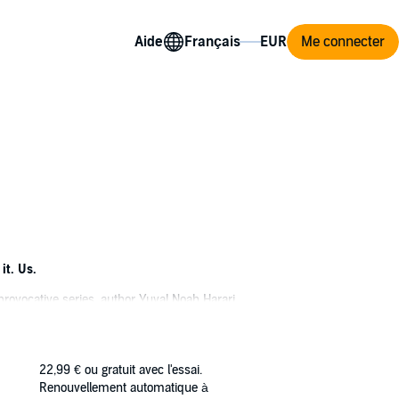
Aide
Me connecter
it. Us.
provocative series, author Yuval Noah Harari
kes us deadly? What makes us sapiens? From
22,99 €
ou gratuit avec l'essai.
Renouvellement automatique à
le humor. His clear presentation conveys the