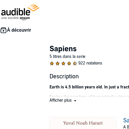
Sapiens
5 titres dans la série
922 notations
Description
Earth is 4.5 billion years old. In just a f
Explore the questions of humankind’s place in
Afficher plus
explores who we are, how we got here, and w
Humans are the most advanced and most dest
evolution to the modern sciences, what doe
S
A B
Narrator Derek Perkins navigates the question