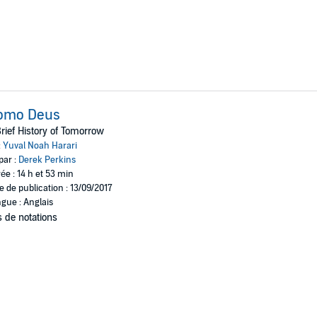
omo Deus
rief History of Tomorrow
:
Yuval Noah Harari
par :
Derek Perkins
ée : 14 h et 53 min
e de publication : 13/09/2017
gue : Anglais
 de notations