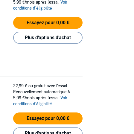
5,99 €/mois après l'essai.
Voir
the progression of fact and opinion, Perkins’s
conditions d'éligibilité
clusion.
el,
Homo Deus
. He wanted to explore human
Essayez pour 0,00 €
 to be human in a society scientifically
ientific advancements may fundamentally
Plus d'options d'achat
made its way onto
The Guardian
’s list of the
ed in 2014, and is ranked as one of Bill
22,99 €
ou gratuit avec l'essai.
Renouvellement automatique à
5,99 €/mois après l'essai.
Voir
conditions d'éligibilité
Essayez pour 0,00 €
Plus d'options d'achat