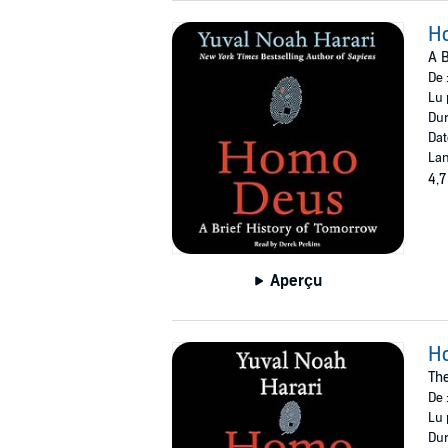
H
A B
De 
Lu 
Dur
Dat
Lan
4,7
Aperçu
H
The
De 
Lu 
Dur