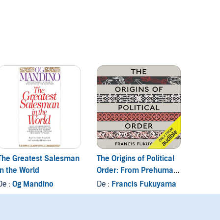
Expone
3 titres
The Greatest Salesman
The Origins of Political
The Fo
in the World
Order: From Prehuman
Wester
Times to the French
De :
Og Mandino
De :
Francis Fukuyama
De :
Th
Revolution