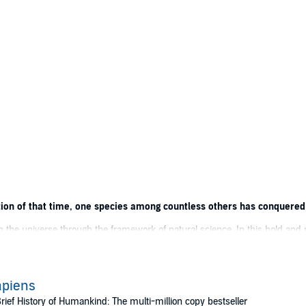
raction of that time, one species among countless others has conquered 
 the universe through the framework of natural science. In this bold and 
here we're going.
ructive animals ever to have lived. What makes us brilliant? What ma
s humanity mean? And in the end, what might be next for us humans?
apiens
rief History of Humankind: The multi-million copy bestseller
s of humanity with a solid delivery, alternating between gravitas and gent