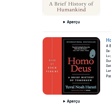
Aperçu
H
A B
De 
Lu 
Dur
Dat
Lan
Pas
Aperçu