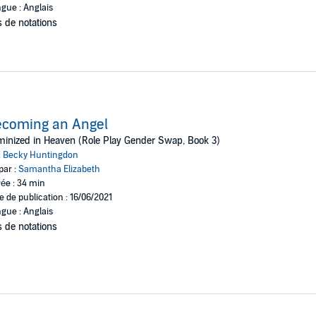
gue : Anglais
 de notations
ecoming an Angel
inized in Heaven (Role Play Gender Swap, Book 3)
:
Becky Huntingdon
par :
Samantha Elizabeth
ée : 34 min
e de publication : 16/06/2021
gue : Anglais
 de notations