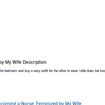
y My Wife Description
the bedroom and buy a sexy outfit for the other to wear. Little does Joe kn
it from a friend, this audiobook has plenty of adult aspects and the oppor
ntingdon
coming a Nurse: Feminized by My Wife