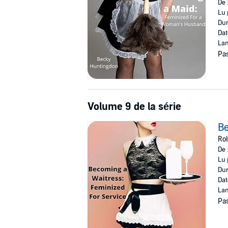
De 
Lu 
Dur
Dat
Lan
Pas
Volume 9 de la série
Be
Rol
De 
Lu 
Dur
Dat
Lan
Pas