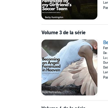
Lan
Pas
Volume 3 de la série
B
Fem
De 
Lu 
Dur
Dat
Lan
Pas