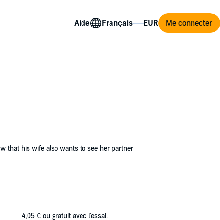
Aide
Me connecter
ow that his wife also wants to see her partner
tunity for one man to embrace his feminine
4,05 €
ou gratuit avec l'essai.