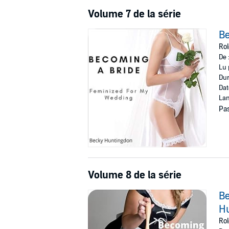
Volume 7 de la série
Be
Rol
De 
Lu 
Dur
Dat
Lan
Pas
Volume 8 de la série
Be
H
Rol