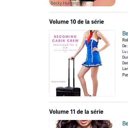
Volume 10 de la série
Be
Rol
De 
Lu 
Dur
Dat
Lan
Pas
Volume 11 de la série
Be