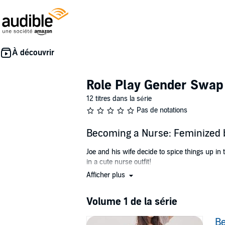
Role Play Gender Swap
12 titres dans la série
Pas de notations
Becoming a Nurse: Feminized b
Joe and his wife decide to spice things up in 
in a cute nurse outfit!
Afficher plus
With feminization, a sissy husband, and a vis
side.
Volume 1 de la série
©2019 Becky Huntingdon (P)2020 Becky Hu
Be