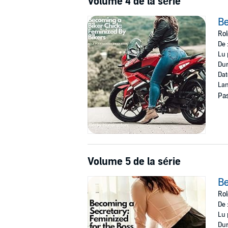
Volume 4 de la série
Be
Rol
De 
Lu 
Dur
Dat
Lan
Pas
Volume 5 de la série
Be
Rol
De 
Lu 
Dur