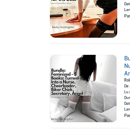
Dat
Lan
Pas
Bu
Nu
A
Rol
De 
Lu 
Dur
Dat
Lan
Pas