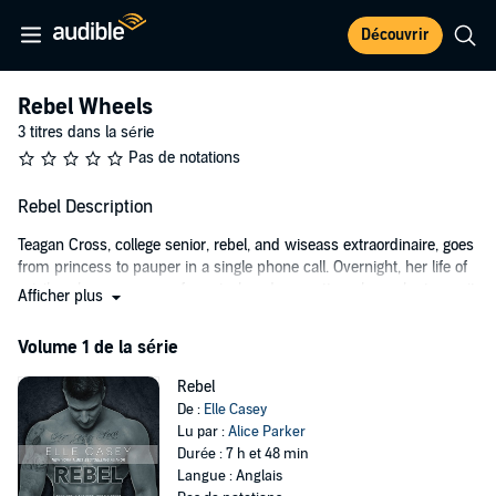
Découvrir
Rebel Wheels
3 titres dans la série
Pas de notations
Rebel Description
Teagan Cross, college senior, rebel, and wiseass extraordinaire, goes
from princess to pauper in a single phone call. Overnight, her life of
privilege becomes one of survival, and no matter where she turns, it
Afficher plus
seems like the world is out to get her.
Volume 1 de la série
She's not going to fall apart, though. She's a rebel and she's
strong...determined to live life on her own terms...and nothing's going
Rebel
to stop her from getting things done and making things right. But
De :
Elle Casey
when a twist of fate brings her to the doorstep of a different kind of
Lu par :
Alice Parker
Rebel, she's forced to figure out when something's worth fighting for
Durée : 7 h et 48 min
and when something's worth letting go.
Langue : Anglais