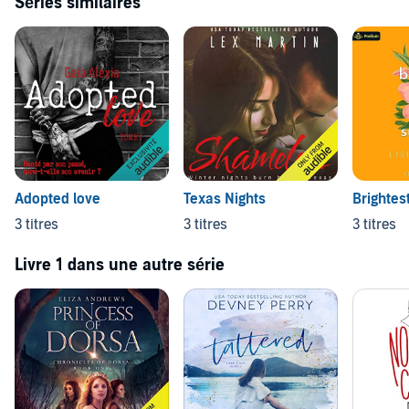
Séries similaires
Adopted love
Texas Nights
Brightest
3 titres
3 titres
3 titres
Livre 1 dans une autre série