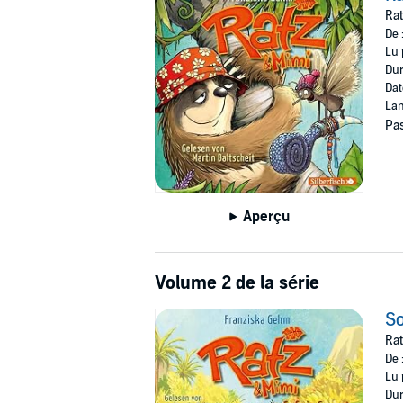
©2019 Hörbuch Hamburg HHV GmbH, Hamb
Rat
De 
Lu 
Dur
Dat
Lan
Pas
Aperçu
Volume 2 de la série
So
Rat
De 
Lu 
Dur