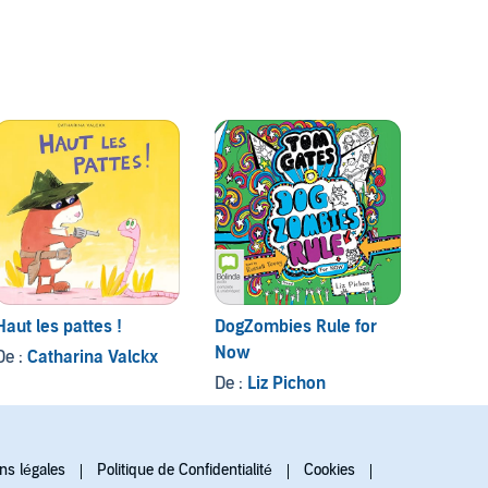
Haut les pattes !
DogZombies Rule for
Splat 
Now
De :
Catharina Valckx
De :
Ro
De :
Liz Pichon
ns légales
Politique de Confidentialité
Cookies