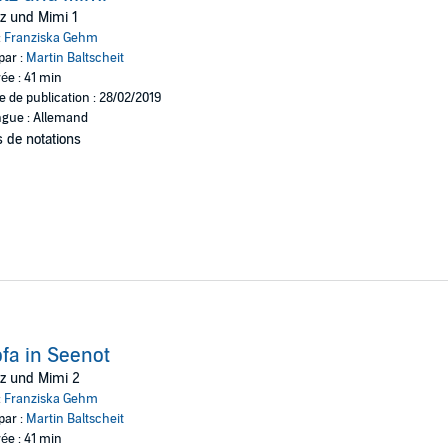
urg (P)2019 Hörbuch Hamburg HHV GmbH, Hamburg
z und Mimi 1
:
Franziska Gehm
par :
Martin Baltscheit
ée : 41 min
e de publication : 28/02/2019
gue : Allemand
 de notations
fa in Seenot
z und Mimi 2
:
Franziska Gehm
par :
Martin Baltscheit
ée : 41 min