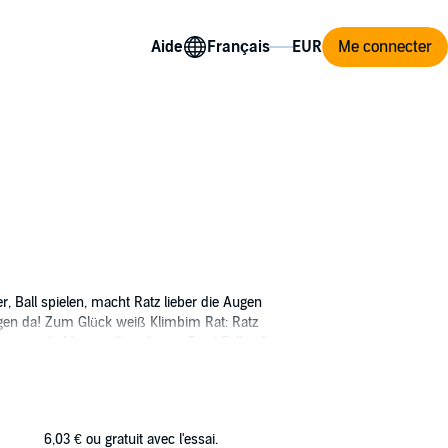
Aide
Me connecter
 Ball spielen, macht Ratz lieber die Augen
ngen da! Zum Glück weiß Klimbim Rat: Ratz
, o weh, Mimi stellt nicht nur Ratz' Fell auf
 sich alles! Sogar Ratz! Der fällt vom
mpofon, dessen Klang alles zum Stillstand
o kann er dann auch seine Freunde retten, die
nd eine große Party zu feiern!
6,03 €
ou gratuit avec l'essai.