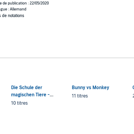
e de publication : 22/05/2020
gue : Allemand
 de notations
Die Schule der
Bunny vs Monkey
magischen Tiere -
11 titres
Endlich Ferien
10 titres