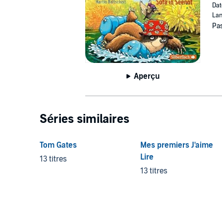
Dat
Lan
Pas
Aperçu
Séries similaires
Tom Gates
Mes premiers J'aime
Lire
13 titres
13 titres