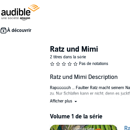
Ratz und Mimi
2 titres dans la série
Pas de notations
Ratz und Mimi Description
Rapüüüüüh ... Faultier Ratz macht seinem Nam
zu. Nur Schlafen kann er nicht, denn es juc
braucht eine Motte, die mal ordentlich bei ihm
Afficher plus
den Kopf, sondern auch sein ganzes Leben! S
Baum, mitten hinein in ein großes Abenteuer
Volume 1 de la série
bringt – außer ihn selbst, Ratz! Dadurch ist
von Jaguar Morto und Schlange Schiela bedro
Ra