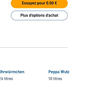
Essayez pour 0,00 €
Plus d'options d'achat
Ohrwürmchen
Peppa Wutz
Lilian
Hörer 
24 titres
10 titres
13 titr