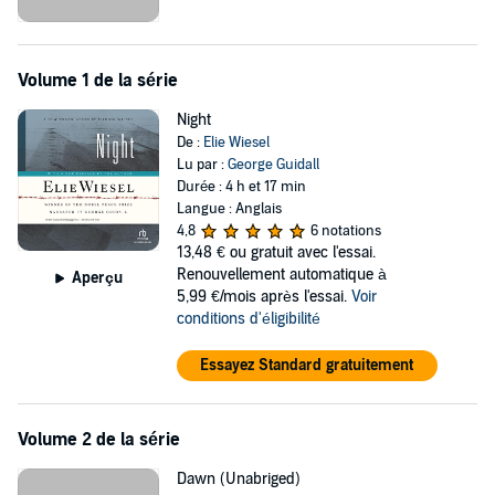
limits of conscience: Can Holocaust survivors forge a new life
despite their memories? Wiesel's trilogy offers insights on mankind's
attraction to violence and on the temptation of self-destruction.
Volume 1 de la série
©2008 Elie wiesel (P)2020 Ruth
Night
De :
Elie Wiesel
Lu par :
George Guidall
Durée : 4 h et 17 min
Langue : Anglais
4,8
6 notations
13,48 €
ou gratuit avec l'essai.
Renouvellement automatique à
Aperçu
5,99 €/mois après l'essai.
Voir
conditions d'éligibilité
Essayez Standard gratuitement
Volume 2 de la série
Dawn (Unabriged)