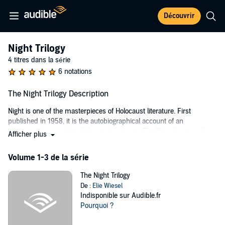
Découvrir
Night Trilogy
4 titres dans la série
6 notations
The Night Trilogy Description
Night is one of the masterpieces of Holocaust literature. First
published in 1958, it is the autobiographical account of an
adolescent boy and his father in Auschwitz. Elie Wiesel writes of
Afficher plus
their battle for survival and of his battle with God for a way to
understand the wanton cruelty he witnesses each day.
Volume 1-3 de la série
In the short novel Dawn (1960), a young man who has survived
The Night Trilogy
World War II and settled in Palestine joins a Jewish underground
De :
Elie Wiesel
movement and is commanded to execute a British officer who has
Indisponible sur Audible.fr
been taken hostage.
Pourquoi ?
In
Day
(previously titled
The Accident
, 1961), Wiesel questions the