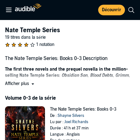
Découvrir
Nate Temple Series
19 titres dans la série
1 notation
The Nate Temple Series: Books 0-3 Description
The first three novels and the prequel novella in the million-
selling Nate Temple Series:
Obsidian Son
,
Blood Debts
,
Grimm
,
and
Fairy Tale
.
Afficher plus
My name is Nate Temple, and I’m secretly a wizard.
Volume 0-3 de la série
I ride a foul-mouthed unicorn, I drink with Achilles, and I’m pals
with the Four Horsemen. I’ve even cow-tipped the Minotaur. I
The Nate Temple Series: Books 0-3
understand the theory of following the rules...I’m just not very good
De :
Shayne Silvers
at the application.
Lu par :
Joel Richards
Durée : 41 h et 37 min
Because rules were meant to be broken, and St. Louis has a bit of a
Langue : Anglais
supernatural infestation these days. Someone should probably be