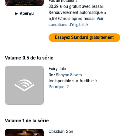
Pas de notations
keeping an eye on these things -and probably an eye on me, too.
30,39 €
ou gratuit avec l'essai.
Before I blow up another building...or three.
Renouvellement automatique à
Aperçu
5,99 €/mois après l'essai.
Voir
©2012 Shayne Silvers (P)2020 Argento Publishing, LLC
conditions d'éligibilité
Essayez Standard gratuitement
Volume 0.5 de la série
Fairy Tale
De :
Shayne Silvers
Indisponible sur Audible.fr
Pourquoi ?
Volume 1 de la série
Obsidian Son