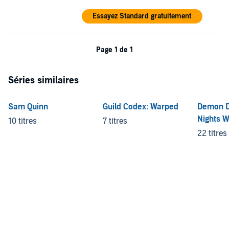
Essayez Standard gratuitement
Page 1 de 1
Séries similaires
Sam Quinn
Guild Codex: Warped
Demon D
Nights W
10 titres
7 titres
22 titres