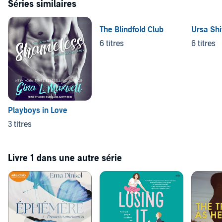
Séries similaires
The Blindfold Club
Ursa Shi
6 titres
6 titres
Playboys in Love
3 titres
Livre 1 dans une autre série