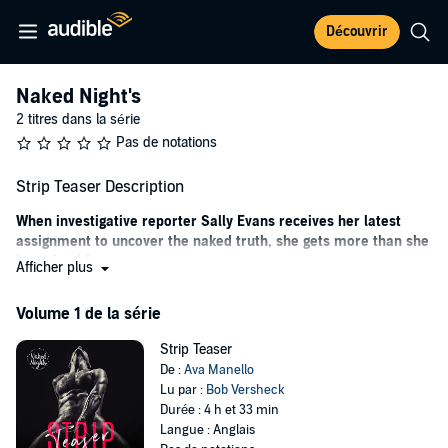
Découvrir
Naked Night's
2 titres dans la série
Pas de notations
Strip Teaser Description
When investigative reporter Sally Evans receives her latest
assignment to uncover the naked truth, she gets more than she
bargained for.
Afficher plus
Eight weeks on tour with the Naked Nights male stripper troupe to
Volume 1 de la série
expose all their dirty secrets, is this serious reporter's worst
nightmare. She'd rather a man keep his clothes on. For Sally, sex is
Strip Teaser
only a consideration if it happens in the dark, not that she can
De :
Ava Manello
remember the last time she had a reason to turn the lights off.
Lu par :
Bob Versheck
With over-eager, over-sexed female fans in abundance and baby oil
Durée : 4 h et 33 min
by the gallon, the guys are looking forward to some fun.... Sally's
Langue : Anglais