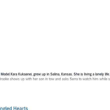
el Kara Kukaanei, grew up in Salina, Kansas. She is living a lonely life.
 Brooke shows up with her son in tow and asks Serra to watch him while 
own.
ws create problems she doesn't anticipate. When the tires to her new SUV 
anne Evans Wilkins
ngled Hearts