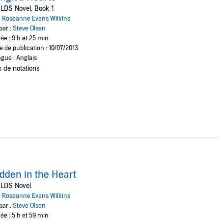
LDS Novel, Book 1
:
Roseanne Evans Wilkins
par :
Steve Olsen
ée : 9 h et 25 min
e de publication : 10/07/2013
gue : Anglais
 de notations
dden in the Heart
 LDS Novel
:
Roseanne Evans Wilkins
par :
Steve Olsen
ée : 5 h et 59 min