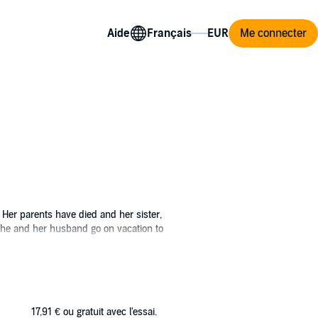
Aide
Me connecter
 Her parents have died and her sister,
she and her husband go on vacation to
are slashed, she knows she has more to fear
17,91 €
ou gratuit avec l'essai.