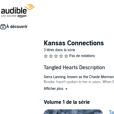
Kansas Connections
3 titres dans la série
Pas de notations
Tangled Hearts Description
Serra Lanning, known as the Chaste Mormon Mod
Brooke, hasn't spoken to her in years. When
France, Serra's whole life is turned upside d
Afficher plus
Serra's decision to hide from Brooke's in-la
than having her nephew taken.
Volume 1 de la série
©2011 Roseanne Evans Wilkins (P)2013 Rose
Ta