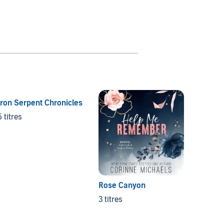
Iron Serpent Chronicles
5 titres
Rose Canyon
Virtue
Old We
3 titres
3 titres