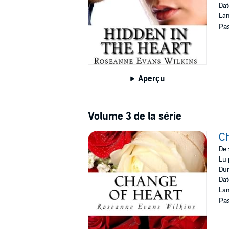
Dat
Lan
Pas
Aperçu
Volume 3 de la série
Ch
De 
Lu 
Dur
Dat
Lan
Pas