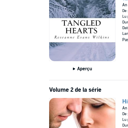
An 
De 
Lu 
Dur
Dat
Lan
Pas
Aperçu
Volume 2 de la série
Hi
An
De 
Lu 
Dur