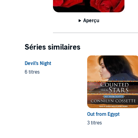
Aperçu
Séries similaires
Devil's Night
6 titres
Out from Egypt
3 titres