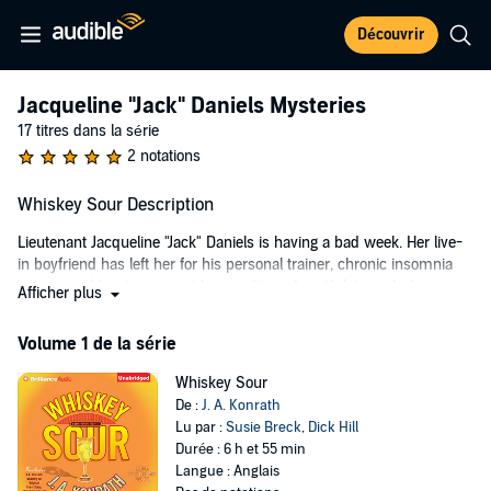
Découvrir
Jacqueline "Jack" Daniels Mysteries
17 titres dans la série
2 notations
Whiskey Sour Description
Lieutenant Jacqueline "Jack" Daniels is having a bad week. Her live-
in boyfriend has left her for his personal trainer, chronic insomnia
has caused her to max out her credit cards with late-night home
Afficher plus
shopping purchases, and a frightening killer who calls himself "The
Gingerbread Man" is dumping mutilated bodies in her district.
Volume 1 de la série
While avoiding the FBI and its moronic profiling computer, joining a
Whiskey Sour
dating service, mixing it up with street thugs, and parrying the
De :
J. A. Konrath
advances of an uncouth PI, Jack and her binge-eating partner, Herb,
Lu par :
Susie Breck
,
Dick Hill
must catch the maniac before he kills again...and Jack is next on his
Durée : 6 h et 55 min
murder list.
Langue : Anglais