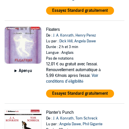
Essayez Standard gratuitement
Floaters
De :
J. A. Konrath
,
Henry Perez
Lu par :
Dick Hill
,
Angela Dawe
Durée : 2 h et 3 min
Langue : Anglais
Pas de notations
12,01 €
ou gratuit avec l'essai.
Renouvellement automatique à
Aperçu
5,99 €/mois après l'essai.
Voir
conditions d'éligibilité
Essayez Standard gratuitement
Planter's Punch
De :
J. A. Konrath
,
Tom Schreck
Lu par :
Angela Dawe
,
Phil Gigante