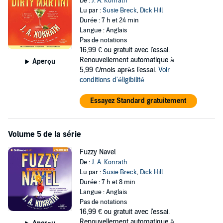
De :
J. A. Konrath
Lu par :
Susie Breck
,
Dick Hill
Durée : 7 h et 24 min
Langue : Anglais
Pas de notations
16,99 €
ou gratuit avec l'essai.
Renouvellement automatique à
Aperçu
5,99 €/mois après l'essai.
Voir
conditions d'éligibilité
Essayez Standard gratuitement
Volume 5 de la série
Fuzzy Navel
De :
J. A. Konrath
Lu par :
Susie Breck
,
Dick Hill
Durée : 7 h et 8 min
Langue : Anglais
Pas de notations
16,99 €
ou gratuit avec l'essai.
Renouvellement automatique à