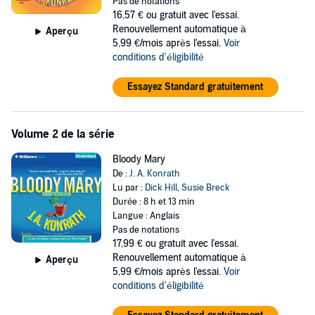
Whiskey Sour
is the first book in the bestselling Jack Daniels series,
Pas de notations
full of laugh-out-loud humor and edge-of-your-seat suspense.
16,57 €
ou gratuit avec l'essai.
Renouvellement automatique à
Aperçu
©2005 J.A. Konrath; 2004 Brilliance Audio, Inc.
5,99 €/mois après l'essai.
Voir
conditions d'éligibilité
Essayez Standard gratuitement
Volume 2 de la série
Bloody Mary
De :
J. A. Konrath
Lu par :
Dick Hill
,
Susie Breck
Durée : 8 h et 13 min
Langue : Anglais
Pas de notations
17,99 €
ou gratuit avec l'essai.
Renouvellement automatique à
Aperçu
5,99 €/mois après l'essai.
Voir
conditions d'éligibilité