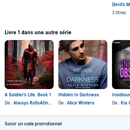
Devil's
3 titres
Livre 1 dans une autre série
A Soldier's Life, Book 1
Hidden In Darkness
Insidiou
De :
Always RollsAOne
, et autres
De :
Alice Winters
De :
Kia C
Saisir un code promotionnel