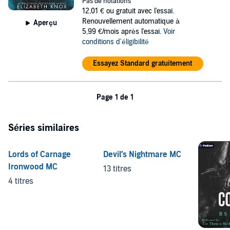
Pas de notations
a new era. I can only hope they find safety in the Iron Vex MC.
12,01 €
ou gratuit avec l'essai.
Renouvellement automatique à
Aperçu
©2019 Elizabeth Knox (P)2019 Elizabeth Knox
5,99 €/mois après l'essai.
Voir
conditions d'éligibilité
Essayez Standard gratuitement
Page 1 de 1
Séries similaires
Lords of Carnage
Devil’s Nightmare MC
Ironwood MC
13 titres
4 titres