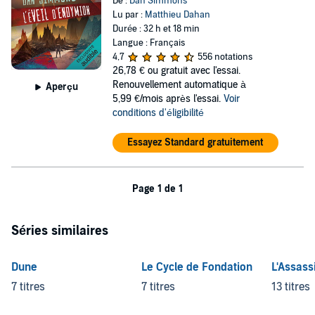
De :
Dan Simmons
Lu par :
Matthieu Dahan
Durée : 32 h et 18 min
Langue : Français
4,7
556 notations
26,78 €
ou gratuit avec l'essai.
Renouvellement automatique à
Aperçu
5,99 €/mois après l'essai.
Voir
conditions d'éligibilité
Essayez Standard gratuitement
Page 1 de 1
Séries similaires
Dune
Le Cycle de Fondation
L'Assass
7 titres
7 titres
13 titres