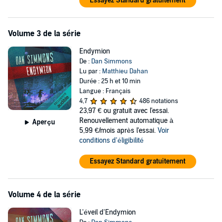
Essayez Standard gratuitement
l'interprétation remarquablement intense du narrateur Matthieu
Dahan, qui donne vie aux protagonistes et emporte avec brio
l'auditeur dans les tréfonds de cet univers d'intrigues galactiques.
Volume 3 de la série
Endymion
De :
Dan Simmons
Lu par :
Matthieu Dahan
Durée : 25 h et 10 min
Langue : Français
4,7
486 notations
23,97 €
ou gratuit avec l'essai.
Renouvellement automatique à
Aperçu
5,99 €/mois après l'essai.
Voir
conditions d'éligibilité
Essayez Standard gratuitement
Volume 4 de la série
L'éveil d'Endymion