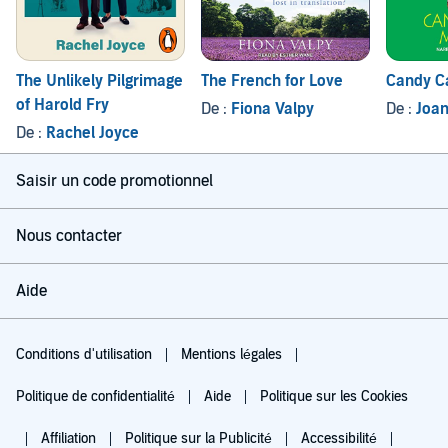
The Unlikely Pilgrimage
The French for Love
Candy C
of Harold Fry
De :
Fiona Valpy
De :
Joan
De :
Rachel Joyce
Saisir un code promotionnel
Nous contacter
Aide
Conditions d'utilisation
Mentions légales
Politique de confidentialité
Aide
Politique sur les Cookies
Affiliation
Politique sur la Publicité
Accessibilité