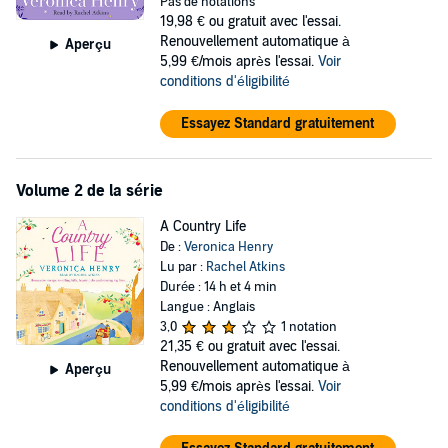
Pas de notations
19,98 €
ou gratuit avec l'essai.
As the scent of cinnamon fills the air and the glamorous guests start
Renouvellement automatique à
Aperçu
to arrive, Lucy suspects there might be a few more secrets waiting
5,99 €/mois après l'essai.
Voir
underneath the Christmas tree...
conditions d'éligibilité
It's certainly going to be a holiday to remember!
Essayez Standard gratuitement
Irresistibly good fun and bursting with heart,
A Country Christmas
is
the first book in the Honeycote series, followed by
A Country Life
Volume 2 de la série
and
A Country Wedding
.
A Country Life
** This book was originally published as 'Honeycote' **
De :
Veronica Henry
Lu par :
Rachel Atkins
Praise for Veronica Henry:
Durée : 14 h et 4 min
Langue : Anglais
'Veronica Henry writes like a dream' - Jill Mansell
3,0
1 notation
21,35 €
ou gratuit avec l'essai.
'Warm and brilliantly written' -
Heat
Renouvellement automatique à
Aperçu
5,99 €/mois après l'essai.
Voir
'A glamorous and absorbing read' -
Daily Mail
conditions d'éligibilité
'An exuberant novel of love, lust, hopes and dreams' -
Woman &