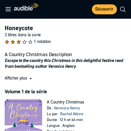
Découvrir
Honeycote
3 titres dans la série
1 notation
A Country Christmas Description
Escape to the country this Christmas in this delightful festive read
from bestselling author Veronica Henry.
'As fruity as a mince pie' SUNDAY EXPRESS
Afficher plus
Christmas is coming to Honeycote House and Lucy Liddiard is busy
Volume 1 de la série
whipping up a feast of festive treats (all with an extra dash of
brandy!) for her nearest and dearest.
A Country Christmas
De :
Veronica Henry
She knows this year's celebrations need to be extra special - their
Lu par :
Rachel Atkins
beloved Cotswolds brewery is struggling and Lucy is sure that the
Durée : 12 h et 44 min
secret her husband Mickey is hiding
isn't
a diamond necklace in her
Langue : Anglais
stocking...