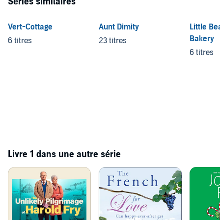
Séries similaires
Vert-Cottage
Aunt Dimity
Little B
Bakery
6 titres
23 titres
6 titres
Livre 1 dans une autre série