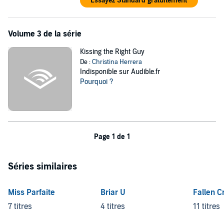
Essayez Standard gratuitement
Volume 3 de la série
Kissing the Right Guy
De :
Christina Herrera
Indisponible sur Audible.fr
Pourquoi ?
Page 1 de 1
Séries similaires
Miss Parfaite
Briar U
Fallen C
7 titres
4 titres
11 titres