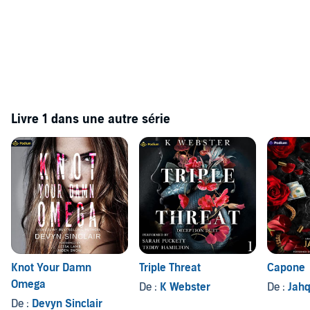
Livre 1 dans une autre série
Knot Your Damn
Triple Threat
Capone
Omega
De :
K Webster
De :
Jahq
De :
Devyn Sinclair