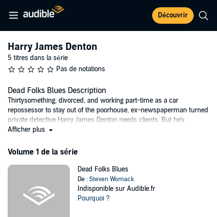
Découvrir
Harry James Denton
5 titres dans la série
Pas de notations
Dead Folks Blues Description
Thirtysomething, divorced, and working part-time as a car
repossessor to stay out of the poorhouse, ex-newspaperman turned
private detective Harry James Denton needs clients. But he's
surprised when Rachel Fletcher, the woman who stole his heart in
Afficher plus
college, comes through his Nashville office door.
Volume 1 de la série
©2001 Steven Womack (P)2000 Books in Motion
Dead Folks Blues
De :
Steven Womack
Indisponible sur Audible.fr
Pourquoi ?