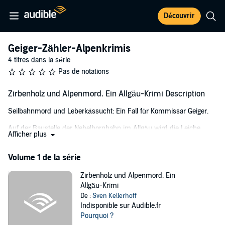
Découvrir
Geiger-Zähler-Alpenkrimis
4 titres dans la série
Pas de notations
Zirbenholz und Alpenmord. Ein Allgäu-Krimi Description
Seilbahnmord und Leberkässucht: Ein Fall für Kommissar Geiger.
Auf der Baustelle der Nebelhornbahn im Allgäu wird die Leiche
Afficher plus
eines bekannten Seilbahnunternehmers gefunden. Der Kemptner
Kommissar Leopold Geiger und seine schicke Kollegin Anna Zähler
Volume 1 de la série
werden gerufen, um den Mord aufzuklären. Schnell führt eine erste
Spur ins Zillertal zum Hintertuxer Gletscher, wo ihnen die
Zirbenholz und Alpenmord. Ein
Lokalpolizisten Paul und Vitus an die Seite gestellt werden. Bloß
Allgäu-Krimi
interessieren sich die hilfsbereiten Kollegen aus dem Zillertal mehr
De :
Sven Kellerhoff
für Leberkässemmeln und die neuen FKK-Camper als für den Toten
Indisponible sur Audible.fr
aus dem Allgäu. Doch dann tauchen auch im Zillertal die ersten
Pourquoi ?
Leichen auf...