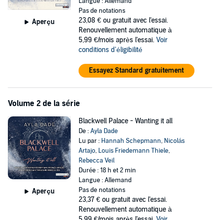
Langue : Allemand
sie möchte es nicht nur, sie muss: Niemand weiß von dem
Pas de notations
geheimen Deal, den sie geschlossen hat, und ihrem einzigen
23,08 €
ou gratuit avec l'essai.
Aperçu
sehnlichen Wunsch, der sie antreibt. Sie ist sich bewusst: Charles
Renouvellement automatique à
und Edward haben zwar die Macht, sie zu zerstören – doch wenn
5,99 €/mois après l'essai.
Voir
sie ihre Karten richtig ausspielt, gilt das auch umgekehrt...
conditions d'éligibilité
©2023 Penguin Verlag (P)2023 der Hörverlag
Essayez Standard gratuitement
Volume 2 de la série
Blackwell Palace - Wanting it all
De :
Ayla Dade
Lu par :
Hannah Schepmann
,
Nicolás
Artajo
,
Louis Friedemann Thiele
,
Rebecca Veil
Durée : 18 h et 2 min
Langue : Allemand
Pas de notations
Aperçu
23,37 €
ou gratuit avec l'essai.
Renouvellement automatique à
5,99 €/mois après l'essai.
Voir