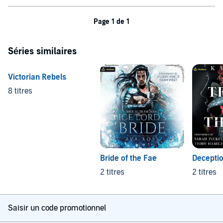
Page 1 de 1
Séries similaires
Victorian Rebels
8 titres
Bride of the Fae
Decepti
2 titres
2 titres
Saisir un code promotionnel