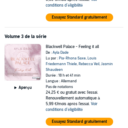
conditions d'éligibilité
Essayez Standard gratuitement
Volume 3 de la série
Blackwell Palace - Feeling it all
De :
Ayla Dade
Lu par :
Pia-Rhona Saxe
,
Louis
Friedemann Thiele
,
Rebecca Veil
,
Jasmin
Shaudeen
Durée : 18 h et 41 min
Langue : Allemand
Pas de notations
Aperçu
24,25 €
ou gratuit avec l'essai.
Renouvellement automatique à
5,99 €/mois après l'essai.
Voir
conditions d'éligibilité
Essayez Standard gratuitement