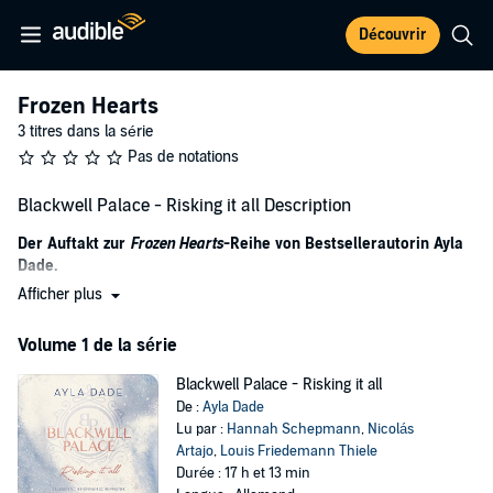
Découvrir
Frozen Hearts
3 titres dans la série
Pas de notations
Blackwell Palace - Risking it all Description
Der Auftakt zur
Frozen Hearts
-Reihe von Bestsellerautorin Ayla
Dade.
Afficher plus
Als Paola an der Fassade des imposanten Blackwell Palace mit
seinen verschneiten Türmen und Spitzendächern emporblickt, kann
Volume 1 de la série
sie kaum glauben, dass dies ihr neues Zuhause und ihr Arbeitsplatz
ist. Der Hotelpalast in St. Moritz hat einen legendären Ruf – genau
Blackwell Palace - Risking it all
wie die beiden Hotelerben Charles und Edward Blackwell. Als Paola
De :
Ayla Dade
ihnen zum ersten Mal begegnet, gerät auch sie sofort in ihren Bann:
Lu par :
Hannah Schepmann
,
Nicolás
Die Brüder sind verboten schön, mächtig und in beiden sitzt ein
Artajo
,
Louis Friedemann Thiele
tiefer Schmerz, der sie unberechenbar macht. Trotz aller Warnungen
Durée : 17 h et 13 min
möchte Paola ihnen näherkommen, als gut für sie sein kann. Doch