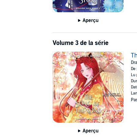
Aperçu
Volume 3 de la série
Th
Dra
De 
Lu 
Dur
Dat
Lan
Pas
Aperçu