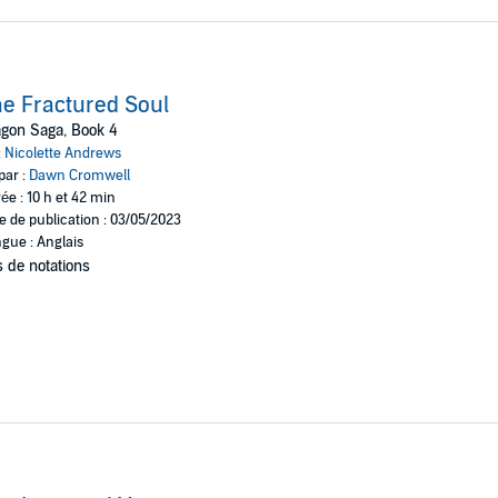
e Fractured Soul
gon Saga, Book 4
:
Nicolette Andrews
par :
Dawn Cromwell
ée : 10 h et 42 min
e de publication : 03/05/2023
gue : Anglais
 de notations