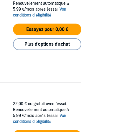
Renouvellement automatique à
gain before he finds out.
5,99 €/mois après l'essai.
Voir
conditions d'éligibilité
ter wants Suzume for his own. Until she can
 monster, if they don’t kill each other in the
Essayez pour 0,00 €
drews’s
The Priestess and the Dragon.
Plus d'options d'achat
!
22,00 €
ou gratuit avec l'essai.
Renouvellement automatique à
5,99 €/mois après l'essai.
Voir
conditions d'éligibilité