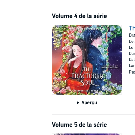
Volume 4 de la série
Th
Dra
De 
Lu 
Dur
Dat
Lan
Pas
Aperçu
Volume 5 de la série