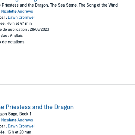
. But when Suzume discovers she is that woman, it’s a race to seal him a
 Priestess and the Dragon, The Sea Stone, The Song of the Wind
:
Nicolette Andrews
e dragon is not the only one she needs to worry about. A powerful mons
par :
Dawn Cromwell
he only one who can protect her. They must learn to work together to stop the
ée : 46 h et 47 min
e de publication : 28/06/2023
gue : Anglais
 Glass
and the action and adventure of
InuYasha,
you’ll love Nicolette An
 de notations
ners say they couldn’t put down. Get the first three books in the saga today
inski
e Priestess and the Dragon
gon Saga, Book 1
:
Nicolette Andrews
par :
Dawn Cromwell
ée : 16 h et 20 min