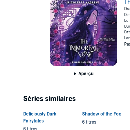
T
Dra
De 
Lu 
Dur
Dat
Lan
Pas
Aperçu
Séries similaires
Deliciously Dark
Shadow of the Fox
Fairytales
6 titres
6 titres