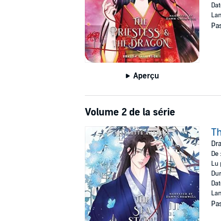
Dat
Lan
Pas
Aperçu
Volume 2 de la série
Th
Dra
De 
Lu 
Dur
Dat
Lan
Pas