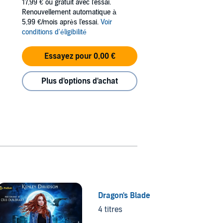
17,99 €
ou gratuit avec l'essai.
Renouvellement automatique à
5,99 €/mois après l'essai.
Voir
conditions d'éligibilité
Essayez pour 0,00 €
Plus d'options d'achat
Dragon's Blade
Dragon
4 titres
6 titre