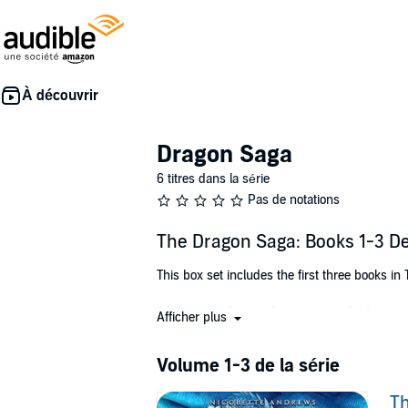
Dragon Saga
6 titres dans la série
Pas de notations
The Dragon Saga: Books 1-3 De
This box set includes the first three books in
An arrogant dragon. A smart-mouthed prieste
Afficher plus
Suzume’s life is ruined. Exiled to a remote mo
Volume 1-3 de la série
a princess. When she accidentally awakens t
Th
The god is a fake. For 500 years, the dragon 