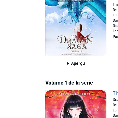
Suzume freed him, he chooses her to help him
The
De 
With new powers come dangerous enemies, th
Lu 
learn to control her abilities, the dragon is t
Dur
process....
Dat
Lan
If you loved the fierce heroine from
Throne of
Pas
A story of love, magic, and revenge that liste
©2019 Nicole Trushinski (P)2023 Nicole Trush
Aperçu
Volume 1 de la série
Th
Dra
De 
Lu 
Dur