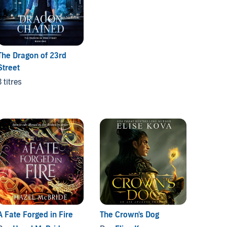
The Dragon of 23rd
Street
3 titres
A Fate Forged in Fire
The Crown's Dog
Lusam