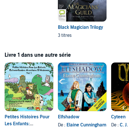
Black Magician Trilogy
3 titres
Livre 1 dans une autre série
Petites Histoires Pour
Elfshadow
Cyteen
Les Enfants:
De :
Elaine Cunningham
De :
C. J