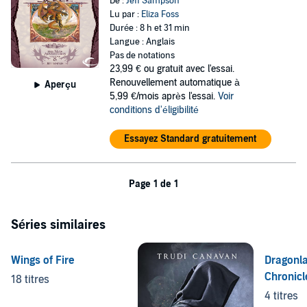
De :
Jeff Sampson
Lu par :
Eliza Foss
Durée : 8 h et 31 min
Langue : Anglais
Pas de notations
23,99 €
ou gratuit avec l'essai.
Renouvellement automatique à
Aperçu
5,99 €/mois après l'essai.
Voir
conditions d'éligibilité
Essayez Standard gratuitement
Page 1 de 1
Séries similaires
Wings of Fire
Dragonl
Chronicl
18 titres
4 titres