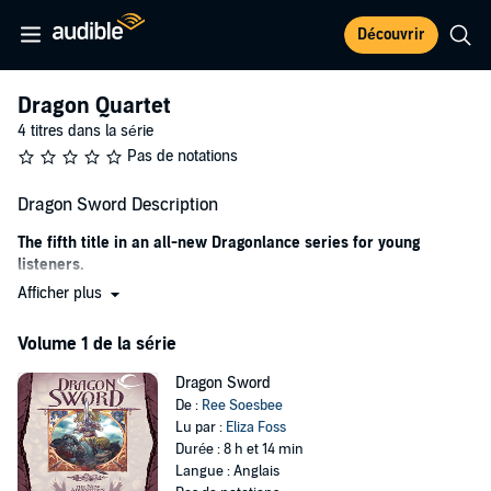
Découvrir
Dragon Quartet
4 titres dans la série
Pas de notations
Dragon Sword Description
The fifth title in an all-new Dragonlance series for young
listeners.
Afficher plus
Dragon Sword
continues a new series of Dragonlance adventures
written specifically for listeners ages 10 and up. Sized to fit the
Volume 1 de la série
young listener market, the series features a new group of young
companions who band together for friendship and excitement
Dragon Sword
during the golden age of the Dragonlance world.
De :
Ree Soesbee
©2005 Wizards of the Coast LLC (P)2012 Audible, Inc.
Lu par :
Eliza Foss
Durée : 8 h et 14 min
Langue : Anglais