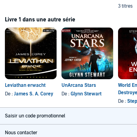
3 titres
Livre 1 dans une autre série
Leviathan erwacht
UnArcana Stars
World En
Destroy
De :
James S. A. Corey
De :
Glynn Stewart
De :
Step
Saisir un code promotionnel
Nous contacter