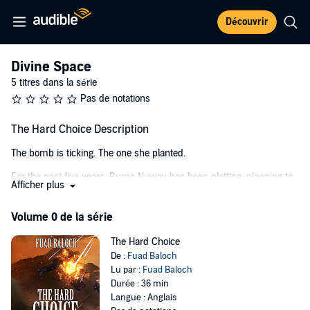
Découvrir
Divine Space
5 titres dans la série
Pas de notations
The Hard Choice Description
The bomb is ticking. The one she planted.
For the past five years, Ruma Nuway has been plotting, planning to
Afficher plus
leave Doonya, the human planet.
Now's her chance.
Volume 0 de la série
With the Misguided mercenary by her side, she stands guard over
The Hard Choice
the bound Zrivisi crew and the alien ship at her complete disposal.
De :
Fuad Baloch
Lu par :
Fuad Baloch
The hard part is done. All she needs now are the launch codes from
Durée : 36 min
the Zrivisi captain before the bomb goes off.
Langue : Anglais