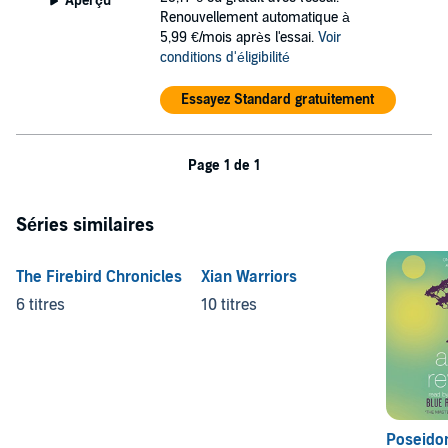
Aperçu
Renouvellement automatique à
5,99 €/mois après l'essai.
Voir
conditions d'éligibilité
Essayez Standard gratuitement
Page 1 de 1
Séries similaires
The Firebird Chronicles
Xian Warriors
6 titres
10 titres
Poseidon