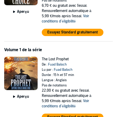
Pas de notations
When the captain refuses, sending her Misguided companion past
6,70 €
ou gratuit avec l'essai.
the edge, Ruma faces impossible choices.
Renouvellement automatique à
Aperçu
When all choices are terrible, what real choice does she have left?
5,99 €/mois après l'essai.
Voir
conditions d'éligibilité
©2018 Fuad Baloch (P)2018 Fuad Baloch
Essayez Standard gratuitement
Volume 1 de la série
The Lost Prophet
De :
Fuad Baloch
Lu par :
Fuad Baloch
Durée : 15 h et 57 min
Langue : Anglais
Pas de notations
22,00 €
ou gratuit avec l'essai.
Renouvellement automatique à
Aperçu
5,99 €/mois après l'essai.
Voir
conditions d'éligibilité