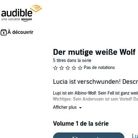
Der mutige weiße Wolf
5 titres dans la série
Pas de notations
Lucia ist verschwunden! Descr
Lupi ist ein Albino-Wolf: Sein Fell ist ganz
Wichtiges: Sein Anderssein ist sein Vorteil! 
Wölfin des Rudels!
Afficher plus
Panik bricht aus: Lucia ist verschwunden! Da
weiße Wolf ist fest entschlossen, zu beweisen
Volume 1 de la série
©2022 Audiomagine (P)2022 Audiomagine
Lu