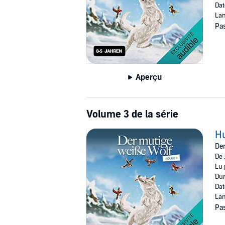
Dat
Lan
Pas
Aperçu
Volume 3 de la série
Hu
Der
De 
Lu 
Dur
Dat
Lan
Pas