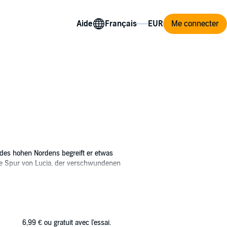
Aide
Me connecter
n des hohen Nordens begreift er etwas
 die Spur von Lucia, der verschwundenen
i in seinem Team haben ... Doch der kleine
6,99 €
ou gratuit avec l'essai.