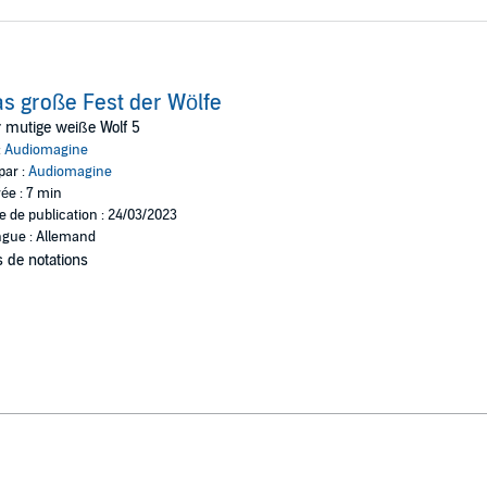
s große Fest der Wölfe
 mutige weiße Wolf 5
:
Audiomagine
par :
Audiomagine
ée : 7 min
e de publication : 24/03/2023
gue : Allemand
 de notations