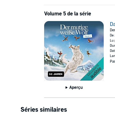
Volume 5 de la série
Da
Der
De 
Lu 
Dur
Dat
Lan
Pas
Aperçu
Séries similaires