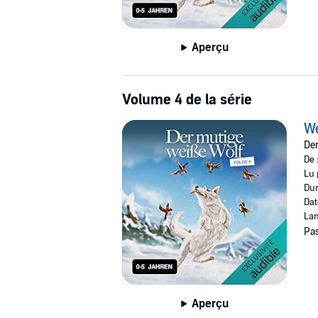
Aperçu
Volume 4 de la série
W
Der
De 
Lu 
Dur
Dat
Lan
Pas
Aperçu