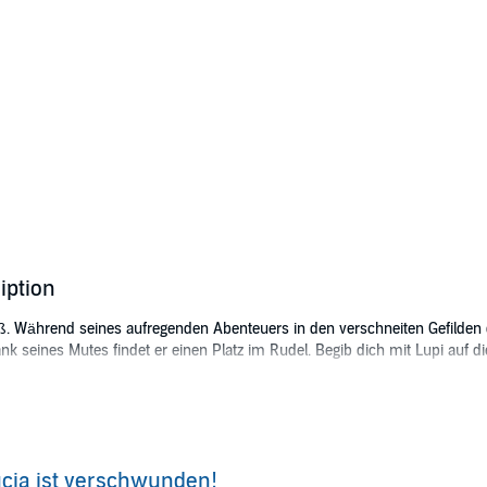
iption
 weiß. Während seines aufregenden Abenteuers in den verschneiten Gefilde
Dank seines Mutes findet er einen Platz im Rudel. Begib dich mit Lupi auf
s ganze Rudel macht sich auf die Suche nach ihr. Leider will niemand Lup
, dass er einen Platz im Rudel verdient!
cia ist verschwunden!