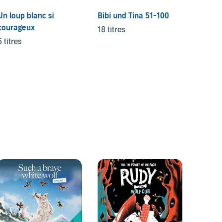
Un loup blanc si
Bibi und Tina 51-100
Pony 
courageux
18 titres
7 titres
5 titres