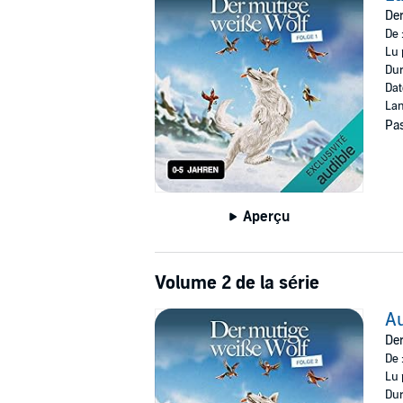
Der
De 
Lu 
Dur
Dat
Lan
Pas
Aperçu
Volume 2 de la série
Au
Der
De 
Lu 
Dur