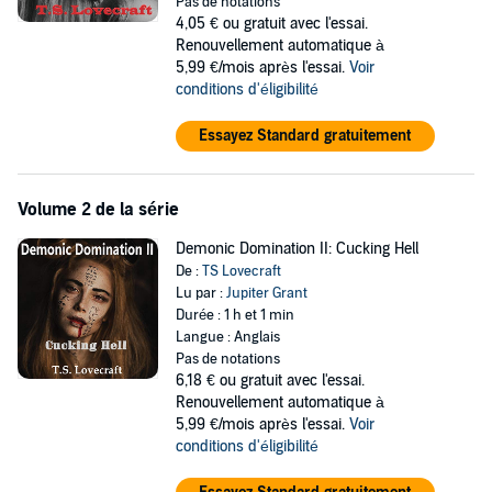
bargaining with a particularly sexy demon of lust.
Pas de notations
4,05 €
ou gratuit avec l'essai.
©2019 Thomas Scotland (P)2019 Thomas Scotland
Renouvellement automatique à
5,99 €/mois après l'essai.
Voir
conditions d'éligibilité
Essayez Standard gratuitement
Volume 2 de la série
Demonic Domination II: Cucking Hell
De :
TS Lovecraft
Lu par :
Jupiter Grant
Durée : 1 h et 1 min
Langue : Anglais
Pas de notations
6,18 €
ou gratuit avec l'essai.
Renouvellement automatique à
5,99 €/mois après l'essai.
Voir
conditions d'éligibilité