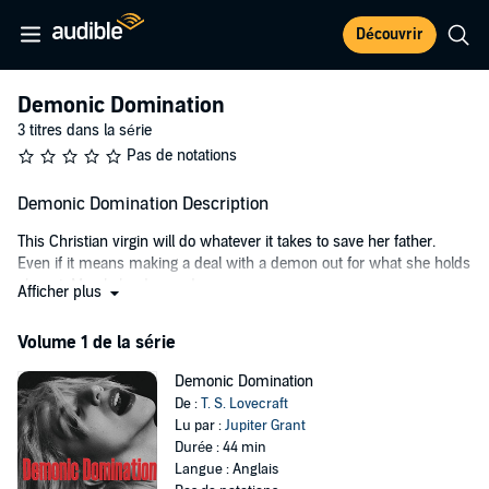
Découvrir
Demonic Domination
3 titres dans la série
Pas de notations
Demonic Domination Description
This Christian virgin will do whatever it takes to save her father.
Even if it means making a deal with a demon out for what she holds
closest. Morals be damned.
Afficher plus
Destiny had always been an independent, headstrong girl. Confident
Volume 1 de la série
in her faith and saving herself for marriage. During her second year
undertaking psychology in university, life was an adventure
Demonic Domination
constantly unfolding before her. That was the case, at least, until she
De :
T. S. Lovecraft
found out about her father's cancer diagnosis.
Lu par :
Jupiter Grant
Now, a flame has been ignited in her to do whatever it takes to save
Durée : 44 min
her father - even if it means abandoning her moral compass and
Langue : Anglais