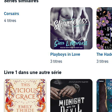
Séries similaires
Corsairs
4 titres
Playboys in Love
The Hade
3 titres
3 titres
Livre 1 dans une autre série