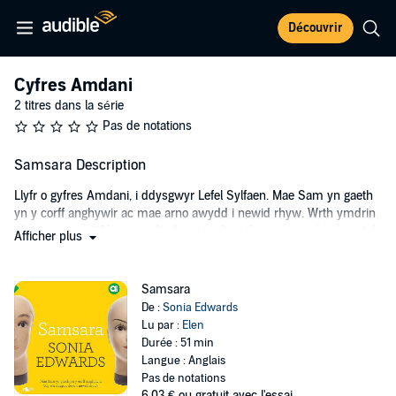
Découvrir
Cyfres Amdani
2 titres dans la série
Pas de notations
Samsara Description
Llyfr o gyfres Amdani, i ddysgwyr Lefel Sylfaen. Mae Sam yn gaeth
yn y corff anghywir ac mae arno awydd i newid rhyw. Wrth ymdrin
â'r pwnc sensitif hwn gwelir rhwystredigaeth y cymeriad ac ymateb
Afficher plus
y bobl sydd agosaf ato.
A book for Welsh Learners, Foundation Level. Sam feels confined in
Samsara
the wrong body and wishes to change sex. The book deals with a
De :
Sonia Edwards
sensitive subject as we follow the main character's frustration and
Lu par :
Elen
the response of those closest to him.
Durée : 51 min
Langue : Anglais
Please note: This audiobook is in Welsh.
Pas de notations
©2018 Y Lolfa (P)2018 Y Lolfa
6,03 €
ou gratuit avec l'essai.