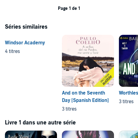
Page 1 de 1
Séries similaires
Windsor Academy
4 titres
And on the Seventh
Worthle
Day [Spanish Edition]
3 titres
3 titres
Livre 1 dans une autre série